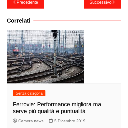
Navigazione
Precedente
Successivo
articoli
Correlati
Senza categoria
Ferrovie: Performance migliora ma
serve più qualità e puntualità
Camera news
5 Dicembre 2019