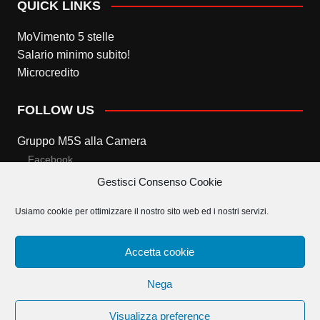
QUICK LINKS
MoVimento 5 stelle
Salario minimo subito!
Microcredito
FOLLOW US
Gruppo M5S alla Camera
Facebook
Gestisci Consenso Cookie
Twitter
Usiamo cookie per ottimizzare il nostro sito web ed i nostri servizi.
Gruppo M5S al Senato
Facebook
Accetta cookie
Twitter
Nega
Visualizza preference