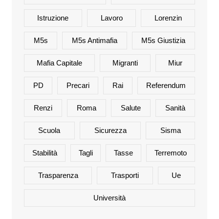
Istruzione
Lavoro
Lorenzin
M5s
M5s Antimafia
M5s Giustizia
Mafia Capitale
Migranti
Miur
PD
Precari
Rai
Referendum
Renzi
Roma
Salute
Sanità
Scuola
Sicurezza
Sisma
Stabilità
Tagli
Tasse
Terremoto
Trasparenza
Trasporti
Ue
Università