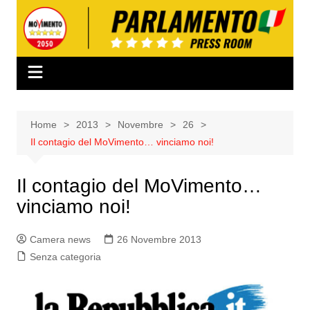
Salta
al
contenuto
Home
2013
Novembre
26
Il contagio del MoVimento… vinciamo noi!
Il contagio del MoVimento…
vinciamo noi!
Camera news
26 Novembre 2013
Senza categoria