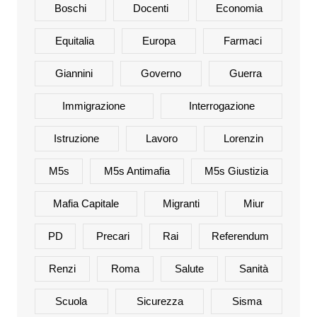
Boschi
Docenti
Economia
Equitalia
Europa
Farmaci
Giannini
Governo
Guerra
Immigrazione
Interrogazione
Istruzione
Lavoro
Lorenzin
M5s
M5s Antimafia
M5s Giustizia
Mafia Capitale
Migranti
Miur
PD
Precari
Rai
Referendum
Renzi
Roma
Salute
Sanità
Scuola
Sicurezza
Sisma