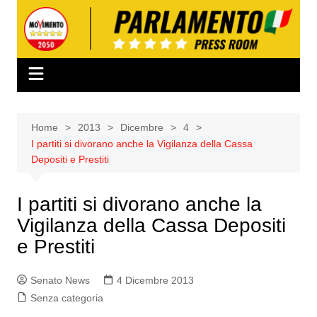
Salta
al
contenuto
Home
2013
Dicembre
4
I partiti si divorano anche la Vigilanza della Cassa
Depositi e Prestiti
I partiti si divorano anche la
Vigilanza della Cassa Depositi
e Prestiti
Senato News
4 Dicembre 2013
Senza categoria