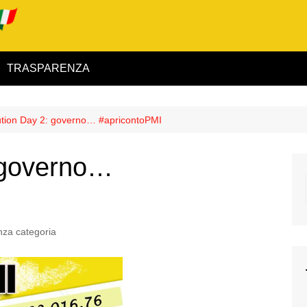
TRASPARENZA
 ed Interno
ution Day 2: governo… #apricontoPMI
ità
: governo…
alimentare
rio
za categoria
igilanza