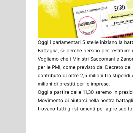
Cultura ed Istruzi
Difesa
Eventi
Finanze e tesoro
Giustizia
Oggi i parlamentari 5 stelle iniziano la batt
Battaglia, sì: perché persino per restituire
Lavori pubblici e T
Vogliamo che i Ministri Saccomani e Zanon
Lavoro
per le PMI, come previsto dal Decreto del 
Politiche europee
contributo di oltre 2,5 milioni tra stipendi
Rifiuti
milioni di prestiti per le imprese.
Oggi a partire dalle 11,30 saremo in presid
MoVimento di aiutarci nella nostra battagl
trovano tutti gli strumenti per agire subi