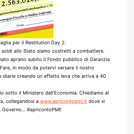
one
aglia per il Restitution Day 2.
 i soldi allo Stato siamo costretti a combattere.
rasporti
ato aprano subito il Fondo pubblico di Garanzia
Fare, in modo da potervi versare il nostro
 e diarie creando un effetto leva che arriva a 40
io sotto il Ministero dell’Economia. Chiediamo al
ia, collegandosi a
www.apricontopmi.it
dove si
to. Governo… #apricontoPMI!