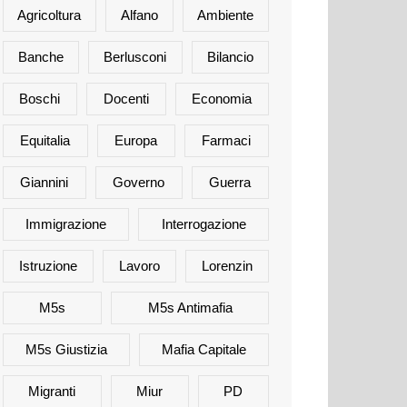
Agricoltura
Alfano
Ambiente
Banche
Berlusconi
Bilancio
Boschi
Docenti
Economia
Equitalia
Europa
Farmaci
Giannini
Governo
Guerra
Immigrazione
Interrogazione
Istruzione
Lavoro
Lorenzin
M5s
M5s Antimafia
M5s Giustizia
Mafia Capitale
Migranti
Miur
PD