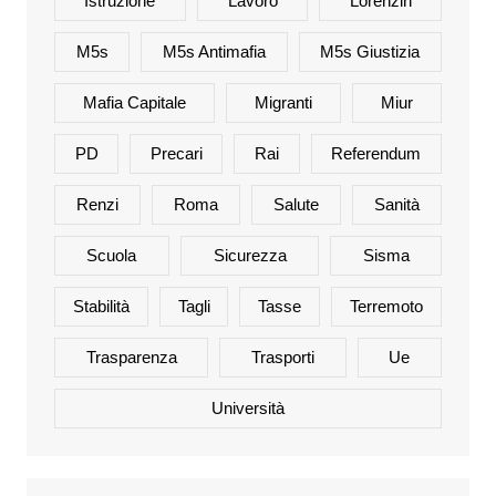
Istruzione
Lavoro
Lorenzin
M5s
M5s Antimafia
M5s Giustizia
Mafia Capitale
Migranti
Miur
PD
Precari
Rai
Referendum
Renzi
Roma
Salute
Sanità
Scuola
Sicurezza
Sisma
Stabilità
Tagli
Tasse
Terremoto
Trasparenza
Trasporti
Ue
Università