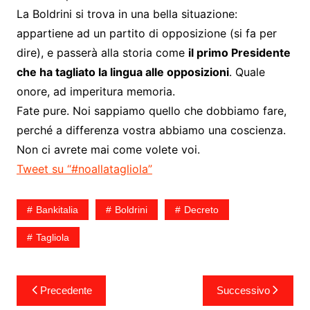
La Boldrini si trova in una bella situazione:
appartiene ad un partito di opposizione (si fa per
dire), e passerà alla storia come
il primo Presidente
che ha tagliato la lingua alle opposizioni
. Quale
onore, ad imperitura memoria.
Fate pure. Noi sappiamo quello che dobbiamo fare,
perché a differenza vostra abbiamo una coscienza.
Non ci avrete mai come volete voi.
Tweet su “#noallatagliola”
Bankitalia
Boldrini
Decreto
Tagliola
Navigazione
Precedente
Successivo
articoli