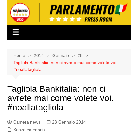
Salta
al
contenuto
Home
2014
Gennaio
28
Tagliola Bankitalia: non ci avrete mai come volete voi.
#noallatagliola
Tagliola Bankitalia: non ci
avrete mai come volete voi.
#noallatagliola
Camera news
28 Gennaio 2014
Senza categoria