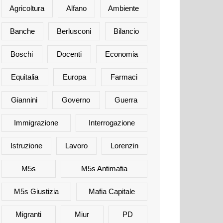
Agricoltura
Alfano
Ambiente
Banche
Berlusconi
Bilancio
Boschi
Docenti
Economia
Equitalia
Europa
Farmaci
Giannini
Governo
Guerra
Immigrazione
Interrogazione
Istruzione
Lavoro
Lorenzin
M5s
M5s Antimafia
M5s Giustizia
Mafia Capitale
Migranti
Miur
PD