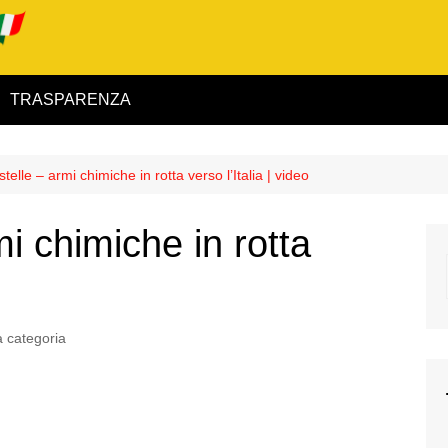
TRASPARENZA
 ed Interno
elle – armi chimiche in rotta verso l’Italia | video
ità
i chimiche in rotta
alimentare
o
rio
 categoria
igilanza