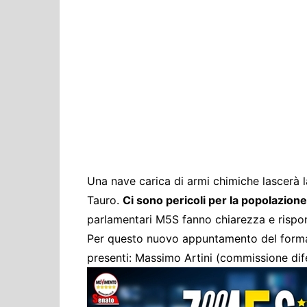
Cultura ed Istruzi
Difesa
Eventi
Finanze e tesoro
Giustizia
Lavori pubblici e T
Lavoro
Politiche europee
Una nave carica di armi chimiche lascerà la
Rifiuti
Tauro.
Ci sono pericoli per la popolazione
parlamentari M5S fanno chiarezza e rispo
Per questo nuovo appuntamento del form
presenti: Massimo Artini (commissione di