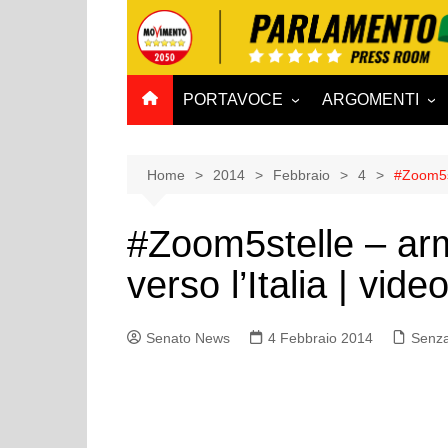
Salta
al
contenuto
PORTAVOCE
ARGOMENTI
CAMERA
Aff. Costituzionali
SENATO
Affari esteri
Home
2014
Febbraio
4
#Zoom5st
Affari sociali e San
#Zoom5stelle – arm
Agricoltura e agro
verso l’Italia | vide
Ambiente e Territo
Antimafia
Senato News
4 Febbraio 2014
Attività produttive
Senza
Bilancio
Comunicazioni e V
Rai