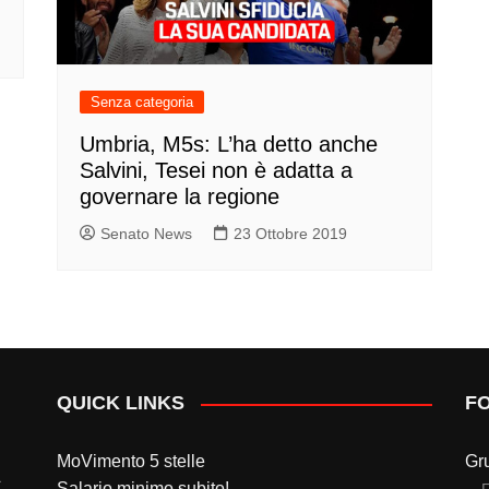
Senza categoria
Umbria, M5s: L’ha detto anche
Salvini, Tesei non è adatta a
governare la regione
Senato News
23 Ottobre 2019
QUICK LINKS
F
MoVimento 5 stelle
Gr
Salario minimo subito!