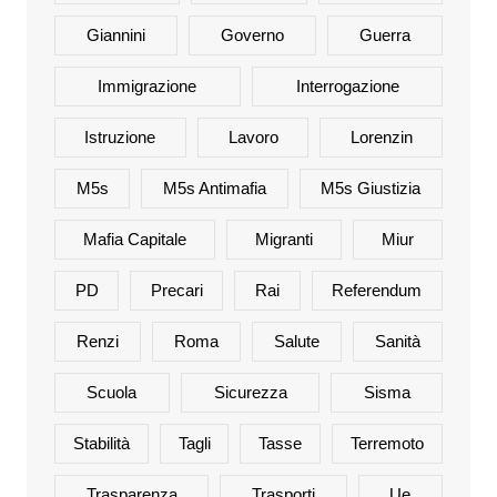
Giannini
Governo
Guerra
Immigrazione
Interrogazione
Istruzione
Lavoro
Lorenzin
M5s
M5s Antimafia
M5s Giustizia
Mafia Capitale
Migranti
Miur
PD
Precari
Rai
Referendum
Renzi
Roma
Salute
Sanità
Scuola
Sicurezza
Sisma
Stabilità
Tagli
Tasse
Terremoto
Trasparenza
Trasporti
Ue