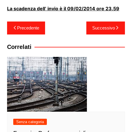
La scadenza dell’ invio è il 09/02/2014 ore 23.59
Navigazione
Precedente
Successivo
articoli
Correlati
Senza categoria