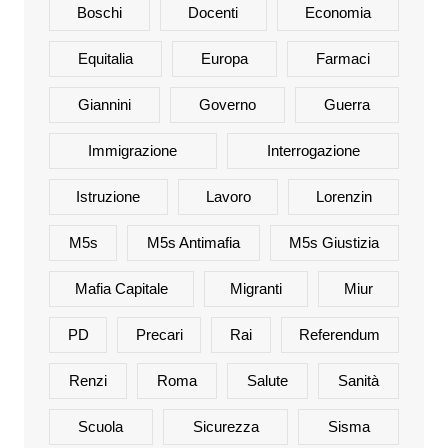
Boschi
Docenti
Economia
Equitalia
Europa
Farmaci
Giannini
Governo
Guerra
Immigrazione
Interrogazione
Istruzione
Lavoro
Lorenzin
M5s
M5s Antimafia
M5s Giustizia
Mafia Capitale
Migranti
Miur
PD
Precari
Rai
Referendum
Renzi
Roma
Salute
Sanità
Scuola
Sicurezza
Sisma