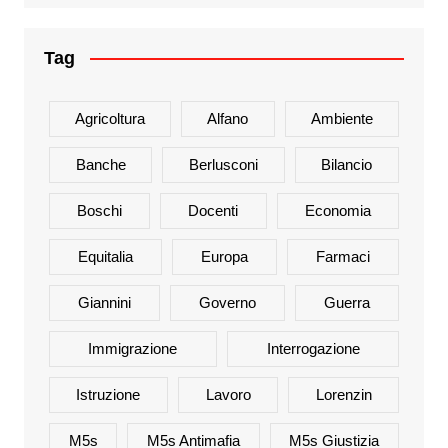
Tag
Agricoltura
Alfano
Ambiente
Banche
Berlusconi
Bilancio
Boschi
Docenti
Economia
Equitalia
Europa
Farmaci
Giannini
Governo
Guerra
Immigrazione
Interrogazione
Istruzione
Lavoro
Lorenzin
M5s
M5s Antimafia
M5s Giustizia