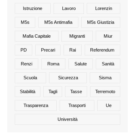
Istruzione
Lavoro
Lorenzin
M5s
M5s Antimafia
M5s Giustizia
Mafia Capitale
Migranti
Miur
PD
Precari
Rai
Referendum
Renzi
Roma
Salute
Sanità
Scuola
Sicurezza
Sisma
Stabilità
Tagli
Tasse
Terremoto
Trasparenza
Trasporti
Ue
Università