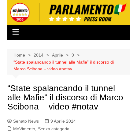
Salta
al
contenuto
Home
2014
Aprile
9
“State spalancando il tunnel alle Mafie” il discorso di
Marco Scibona – video #notav
“State spalancando il tunnel
alle Mafie” il discorso di Marco
Scibona – video #notav
Senato News
9 Aprile 2014
MoVimento
,
Senza categoria