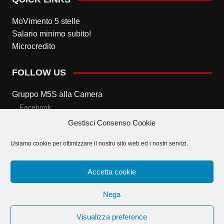
MoVimento 5 stelle
Salario minimo subito!
Microcredito
FOLLOW US
Gruppo M5S alla Camera
Facebook
Gestisci Consenso Cookie
Twitter
Usiamo cookie per ottimizzare il nostro sito web ed i nostri servizi.
Gruppo M5S al Senato
Facebook
Accetta cookie
Twitter
Nega
Visualizza preference