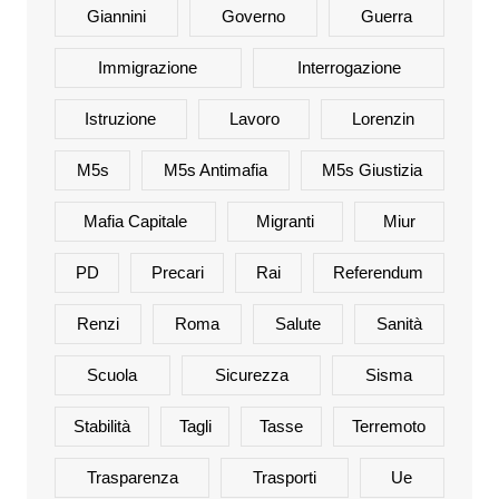
Giannini
Governo
Guerra
Immigrazione
Interrogazione
Istruzione
Lavoro
Lorenzin
M5s
M5s Antimafia
M5s Giustizia
Mafia Capitale
Migranti
Miur
PD
Precari
Rai
Referendum
Renzi
Roma
Salute
Sanità
Scuola
Sicurezza
Sisma
Stabilità
Tagli
Tasse
Terremoto
Trasparenza
Trasporti
Ue