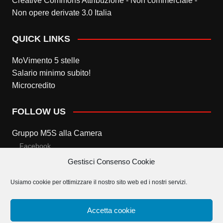
Creative Commons Attribuzione - Non commerciale -
Non opere derivate 3.0 Italia
QUICK LINKS
MoVimento 5 stelle
Salario minimo subito!
Microcredito
FOLLOW US
Gruppo M5S alla Camera
Facebook
Gestisci Consenso Cookie
Twitter
Usiamo cookie per ottimizzare il nostro sito web ed i nostri servizi.
Gruppo M5S al Senato
Facebook
Accetta cookie
Twitter