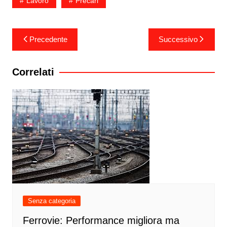
Lavoro
Precari
Navigazione
Precedente
Successivo
articoli
Correlati
Senza categoria
Ferrovie: Performance migliora ma