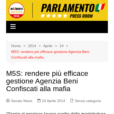
Salta
al
contenuto
Home
2014
Aprile
24
M5S: rendere più efficace gestione Agenzia Beni
Confiscati alla mafia
M5S: rendere più efficace
gestione Agenzia Beni
Confiscati alla mafia
Senato News
24 Aprile 2014
Senza categoria
“Grazie al prezioso lavoro svolto dalla magistratura