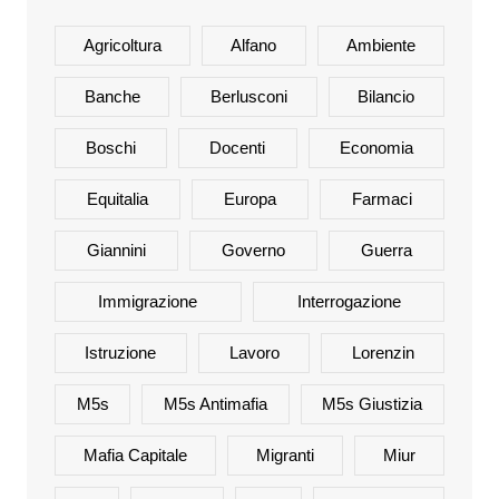
Agricoltura
Alfano
Ambiente
Banche
Berlusconi
Bilancio
Boschi
Docenti
Economia
Equitalia
Europa
Farmaci
Giannini
Governo
Guerra
Immigrazione
Interrogazione
Istruzione
Lavoro
Lorenzin
M5s
M5s Antimafia
M5s Giustizia
Mafia Capitale
Migranti
Miur