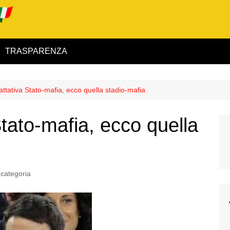
TRASPARENZA
 ed Interno
attativa Stato-mafia, ecco quella stadio-mafia
ità
Stato-mafia, ecco quella
alimentare
rio
categoria
igilanza