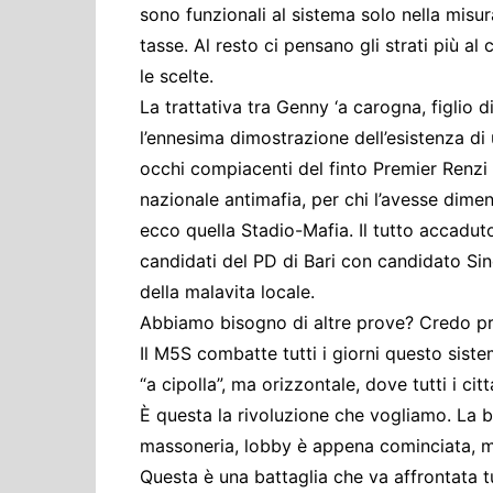
sono funzionali al sistema solo nella misu
tasse. Al resto ci pensano gli strati più a
le scelte.
La trattativa tra Genny ‘a carogna, figlio d
l’ennesima dimostrazione dell’esistenza di 
occhi compiacenti del finto Premier Renzi
nazionale antimafia, per chi l’avesse dime
ecco quella Stadio-Mafia. Il tutto accaduto
candidati del PD di Bari con candidato Si
della malavita locale.
Abbiamo bisogno di altre prove? Credo pr
Il M5S combatte tutti i giorni questo siste
“a cipolla”, ma orizzontale, dove tutti i cit
È questa la rivoluzione che vogliamo. La b
massoneria, lobby è appena cominciata, ma 
Questa è una battaglia che va affrontata t