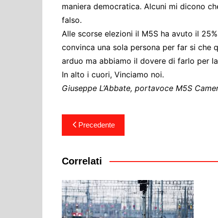
maniera democratica. Alcuni mi dicono che
falso.
Alle scorse elezioni il M5S ha avuto il 25
convinca una sola persona per far si che
arduo ma abbiamo il dovere di farlo per las
In alto i cuori, Vinciamo noi.
Giuseppe L’Abbate, portavoce M5S Came
Navigazione
Precedente
articoli
Correlati