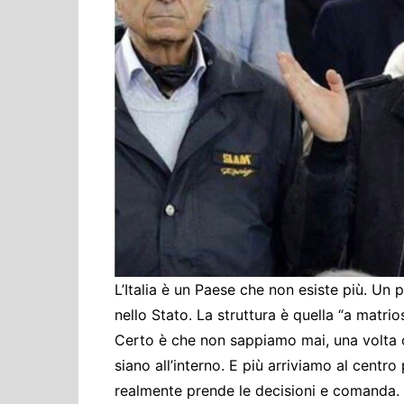
Cultura ed Istruzi
Difesa
Eventi
Finanze e tesoro
Giustizia
Lavori pubblici e T
Lavoro
Politiche europee
Rifiuti
L’Italia è un Paese che non esiste più. Un
nello Stato. La struttura è quella “a matrio
Certo è che non sappiamo mai, una volta ch
siano all’interno. E più arriviamo al centr
realmente prende le decisioni e comanda. Gli 