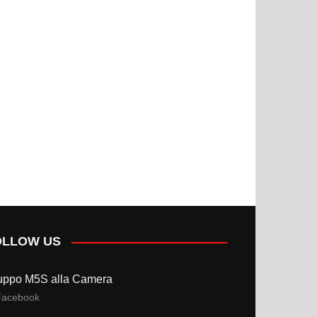
OLLOW US
uppo M5S alla Camera
Facebook