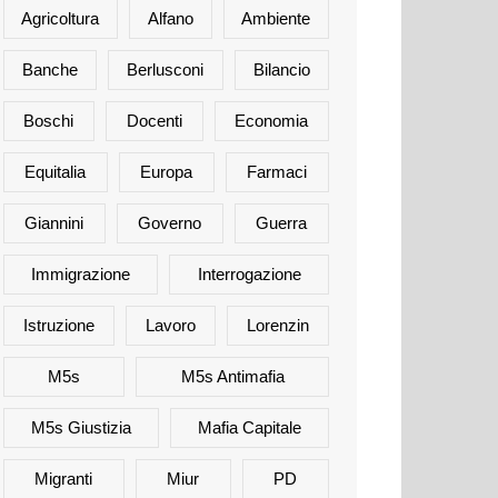
Agricoltura
Alfano
Ambiente
Banche
Berlusconi
Bilancio
Boschi
Docenti
Economia
Equitalia
Europa
Farmaci
Giannini
Governo
Guerra
Immigrazione
Interrogazione
Istruzione
Lavoro
Lorenzin
M5s
M5s Antimafia
M5s Giustizia
Mafia Capitale
Migranti
Miur
PD