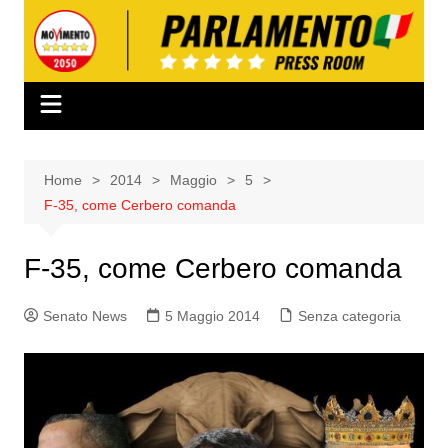
Salta
al
contenuto
Home
2014
Maggio
5
F-35, come Cerbero comanda
F-35, come Cerbero comanda
Senato News
5 Maggio 2014
Senza categoria