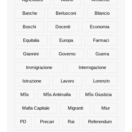
Banche
Berlusconi
Bilancio
Boschi
Docenti
Economia
Equitalia
Europa
Farmaci
Giannini
Governo
Guerra
Immigrazione
Interrogazione
Istruzione
Lavoro
Lorenzin
M5s
M5s Antimafia
M5s Giustizia
Mafia Capitale
Migranti
Miur
PD
Precari
Rai
Referendum