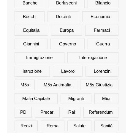
Banche
Berlusconi
Bilancio
Boschi
Docenti
Economia
Equitalia
Europa
Farmaci
Giannini
Governo
Guerra
Immigrazione
Interrogazione
Istruzione
Lavoro
Lorenzin
M5s
M5s Antimafia
M5s Giustizia
Mafia Capitale
Migranti
Miur
PD
Precari
Rai
Referendum
Renzi
Roma
Salute
Sanità