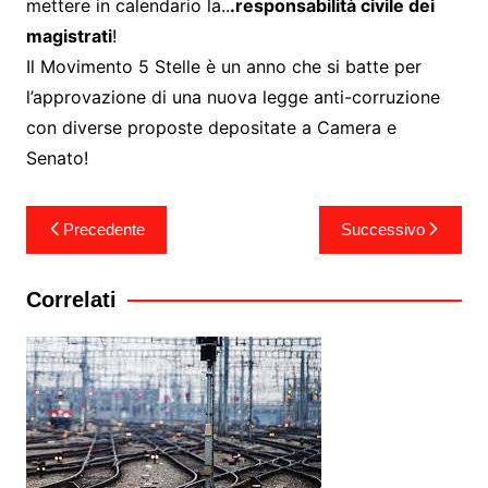
mettere in calendario la..
.responsabilità civile dei
magistrati
!
Il Movimento 5 Stelle è un anno che si batte per
l’approvazione di una nuova legge anti-corruzione
con diverse proposte depositate a Camera e
Senato!
Navigazione
Precedente
Successivo
articoli
Correlati