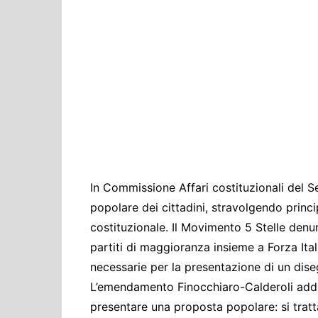
Cultura ed Istruzi
Difesa
Eventi
Finanze e tesoro
Giustizia
Lavori pubblici e T
Lavoro
Politiche europee
In Commissione Affari costituzionali del S
Rifiuti
popolare dei cittadini, stravolgendo princi
costituzionale. Il Movimento 5 Stelle den
partiti di maggioranza insieme a Forza Ita
necessarie per la presentazione di un dis
L’emendamento Finocchiaro-Calderoli addir
presentare una proposta popolare: si tratta