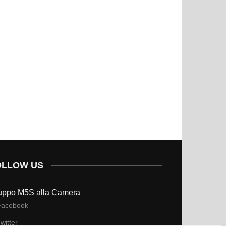
OLLOW US
uppo M5S alla Camera
Facebook
witter