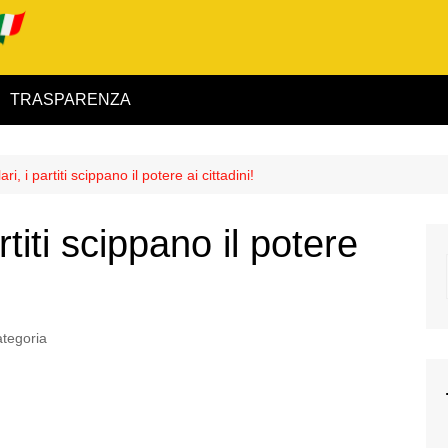
TRASPARENZA
 ed Interno
ri, i partiti scippano il potere ai cittadini!
ità
rtiti scippano il potere
alimentare
rio
tegoria
igilanza