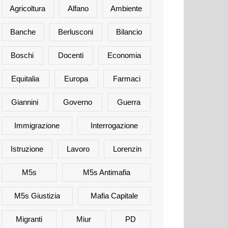
Agricoltura
Alfano
Ambiente
Banche
Berlusconi
Bilancio
Boschi
Docenti
Economia
Equitalia
Europa
Farmaci
Giannini
Governo
Guerra
Immigrazione
Interrogazione
Istruzione
Lavoro
Lorenzin
M5s
M5s Antimafia
M5s Giustizia
Mafia Capitale
Migranti
Miur
PD