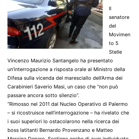
Il
senatore
del
Movimen
to 5
Stelle
Vincenzo Maurizio Santangelo ha presentato
un’interrogazione a risposta orale al Ministro della
Difesa sulla vicenda del maresciallo dell’Arma dei
Carabinieri Saverio Masi, un caso che “non può
passare ancora sotto silenzio”.
“Rimosso nel 2011 dal Nucleo Operativo di Palermo
– si ricostruisce nell’interrogazione – ha rivelato che
i suoi superiori lo ostacolarono nella ricerca dei
boss latitanti Bernardo Provenzano e Matteo
Messina Denaro. Sostiene anche di aver individuato