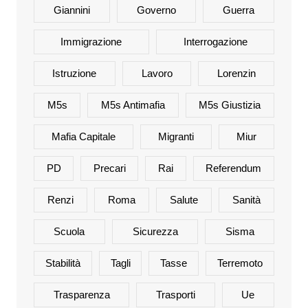
Giannini
Governo
Guerra
Immigrazione
Interrogazione
Istruzione
Lavoro
Lorenzin
M5s
M5s Antimafia
M5s Giustizia
Mafia Capitale
Migranti
Miur
PD
Precari
Rai
Referendum
Renzi
Roma
Salute
Sanità
Scuola
Sicurezza
Sisma
Stabilità
Tagli
Tasse
Terremoto
Trasparenza
Trasporti
Ue