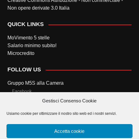
Creative Commons Attribuzione - Non commerciale -
Non opere derivate 3.0 Italia
QUICK LINKS
MoVimento 5 stelle
Salario minimo subito!
Microcredito
FOLLOW US
Gruppo M5S alla Camera
Facebook
Gestisci Consenso Cookie
Twitter
Usiamo cookie per ottimizzare il nostro sito web ed i nostri servizi.
Gruppo M5S al Senato
Facebook
Accetta cookie
Twitter