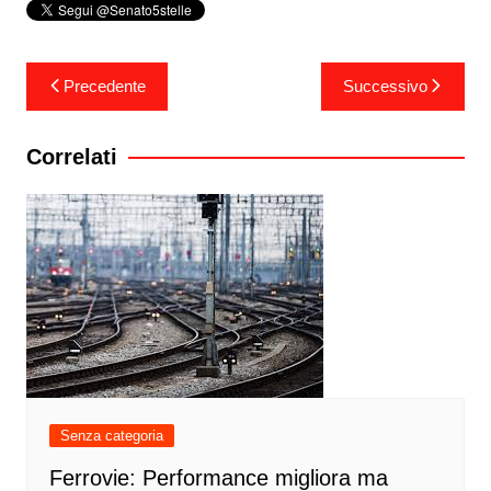
Navigazione
Precedente
Successivo
articoli
Correlati
Senza categoria
Ferrovie: Performance migliora ma