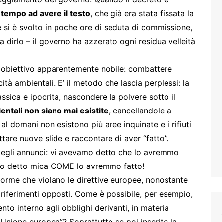
 tempo ad avere il testo
, che già era stata fissata la
si è svolto in poche ore di seduta di commissione,
 dirlo – il governo ha azzerato ogni residua velleità
un obiettivo apparentemente nobile: combattere
ità ambientali. E’ il metodo che lascia perplessi: la
assica e ipocrita, nascondere la polvere sotto il
ientali non siano mai esistite
, cancellandole a
al domani non esistono più aree inquinate e i rifiuti
ttare nuove slide e raccontare di aver “fatto”.
a degli annunci: vi avevamo detto che lo avremmo
amo detto mica COME lo avremmo fatto!
 norme che violano le direttive europee, nonostante
o riferimenti opposti. Come è possibile, per esempio,
nto interno agli obblighi derivanti, in materia
l’Unione europea”? Soprattutto se poi inserite la