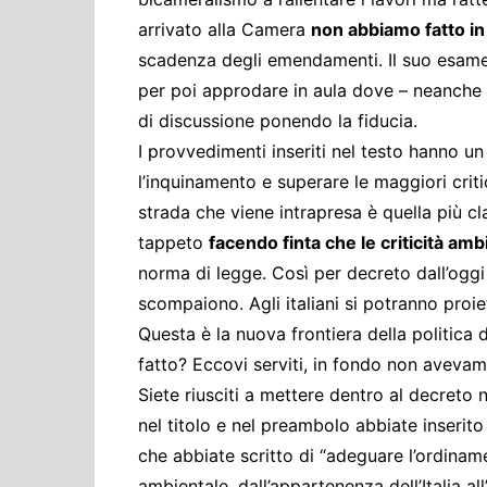
arrivato alla Camera
non abbiamo fatto in
scadenza degli emendamenti. Il suo esame 
per poi approdare in aula dove – neanche a
di discussione ponendo la fiducia.
I provvedimenti inseriti nel testo hanno 
l’inquinamento e superare le maggiori critic
strada che viene intrapresa è quella più cl
tappeto
facendo finta che le criticità amb
norma di legge. Così per decreto dall’oggi 
scompaiono. Agli italiani si potranno proie
Questa è la nuova frontiera della politic
fatto? Eccovi serviti, in fondo non avev
Siete riusciti a mettere dentro al decreto
nel titolo e nel preambolo abbiate inserit
che abbiate scritto di “adeguare l’ordiname
ambientale, dall’appartenenza dell’Italia al