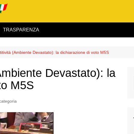
TRASPARENZA
 ed Interno
tività (Ambiente Devastato): la dichiarazione di voto M5S
ità
Ambiente Devastato): la
alimentare
oto M5S
rio
categoria
igilanza