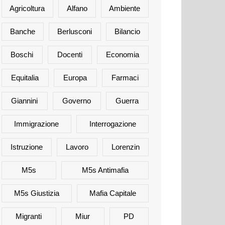
Agricoltura
Alfano
Ambiente
Banche
Berlusconi
Bilancio
Boschi
Docenti
Economia
Equitalia
Europa
Farmaci
Giannini
Governo
Guerra
Immigrazione
Interrogazione
Istruzione
Lavoro
Lorenzin
M5s
M5s Antimafia
M5s Giustizia
Mafia Capitale
Migranti
Miur
PD