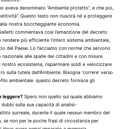
o aveva denominato “Ambiente protetto”, e che poi,
itività”. Questo testo non riuscirà né a proteggere
o alla nostra boccheggiante economia.
 Galletti commentava così l’emanzione del decreto:
endere più efficiente l’intero sistema ambientale,
lancio del Paese. Lo facciamo con norme che servono
 nazionale alle spalle dei cittadini e con misure
 nostro ecosistema, risparmiare soldi e velocizzare
o sulla tutela dell’Ambiente. Bisogna ‘correre’ verso
profilo ambientale: questo decreto fornisce gli
to leggere?
Spero non quello sul quale abbiamo
 dubbi sulla sua capacità di analisi-
battito surreale, durante il quale nessun membro del
, se non per le poche frasi di circostanza per
chi deve avere ormai imparato a memoria.