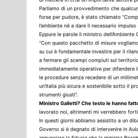
Parliamo di un provvedimento che qualcun
forse per pudore, è stato chiamato “Compet
l’ambiente né a dare il necessario impuls
Eppure le parole il ministro dell’Ambiente
“Con questo pacchetto di misure vogliamo r
su cui è fondamentale investire per il ri
a fermare gli scempi compiuti sul territorio
immediatamente operative per difendere il
le procedure senza recedere di un millimetr
un’Italia più sicura e sostenibile sotto il 
strumenti giusti”.
Ministro Galletti? Che testo le hanno fat
lavorato noi, altrimenti mi verrebbero forti
In questi giorni abbiamo assistito a un di
Governo si è degnato di intervenire in Aula
annunciare la fiducia che la ministra Bos