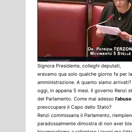
Cultura ed Istruzi
Difesa
Eventi
Finanze e tesoro
Giustizia
Lavori pubblici e T
Lavoro
Signora Presidente, colleghi deputati,
Politiche europee
eravamo qua solo qualche giorno fa per la 
Rifiuti
amministrazione. A quanto siamo arrivati? M
oggi, in appena 5 mesi. Il governo Renzi s
del Parlamento. Come mai adesso
l’abuso
preoccupare il Capo dello Stato?
Renzi commissaria il Parlamento, riempiend
paradossalmente dimostra di non aver biso
bicameralismo a rallentare i lavori ma l’a