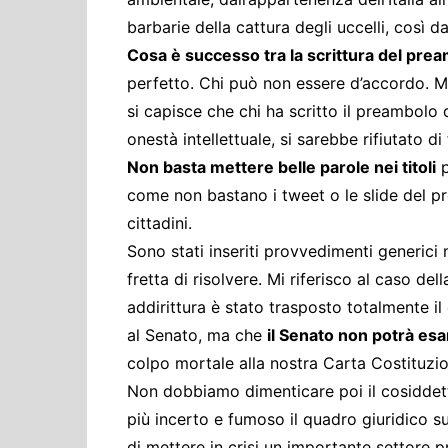
barbarie della cattura degli uccelli, così d
Cosa è successo tra la scrittura del pream
perfetto. Chi può non essere d’accordo. Ma
si capisce che chi ha scritto il preambolo d
onestà intellettuale, si sarebbe rifiutato di 
Non basta mettere belle parole nei titoli
p
come non bastano i tweet o le slide del pr
cittadini.
Sono stati inseriti provvedimenti generici 
fretta di risolvere. Mi riferisco al caso del
addirittura è stato trasposto totalmente 
al Senato, ma che
il Senato non potrà es
colpo mortale alla nostra Carta Costituzio
Non dobbiamo dimenticare poi il cosiddetto
più incerto e fumoso il quadro giuridico su
di mettere in crisi un importante settore p