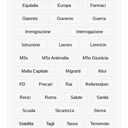
Equitalia
Europa
Farmaci
Giannini
Governo
Guerra
Immigrazione
Interrogazione
Istruzione
Lavoro
Lorenzin
M5s
M5s Antimafia
M5s Giustizia
Mafia Capitale
Migranti
Miur
PD
Precari
Rai
Referendum
Renzi
Roma
Salute
Sanità
Scuola
Sicurezza
Sisma
Stabilità
Tagli
Tasse
Terremoto