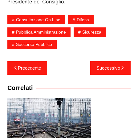
Presidente del Consiglio.
Consultazione On Line
Difesa
Pubblica Amministrazione
Sicurezza
Soccorso Pubblico
Navigazione
Precedente
Successivo
articoli
Correlati