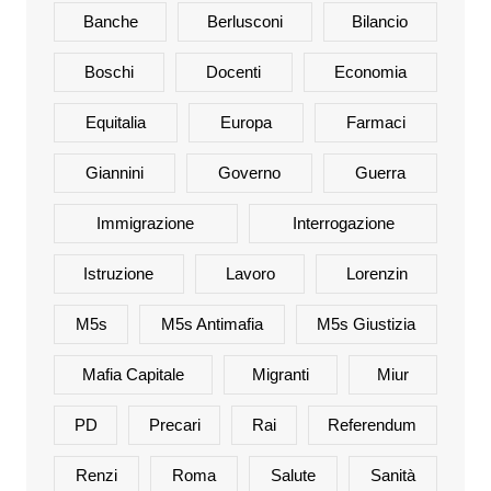
Banche
Berlusconi
Bilancio
Boschi
Docenti
Economia
Equitalia
Europa
Farmaci
Giannini
Governo
Guerra
Immigrazione
Interrogazione
Istruzione
Lavoro
Lorenzin
M5s
M5s Antimafia
M5s Giustizia
Mafia Capitale
Migranti
Miur
PD
Precari
Rai
Referendum
Renzi
Roma
Salute
Sanità