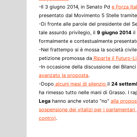
-Il 3 giugno 2014, in Senato Pd
e Forza It
presentato dal Movimento 5 Stelle tramit
-Di fronte alle parole del presidente del S
tale assurdo privilegio, il
9 giugno 2014
il
formalmente e contestualmente presentat
-Nel frattempo si è mossa la società civil
petizione promossa da
Riparte il Futuro-L
-In occasione della discussione dei Bilan
avanzato la proposta
.
-Dopo
alcuni mesi di silenzio
il
24 settem
ha rimesso tutto nelle mani di Grasso. I ra
Lega
hanno anche votato “no”
alla propos
sospensione dei vitalizi per i parlamentari 
contro)
.