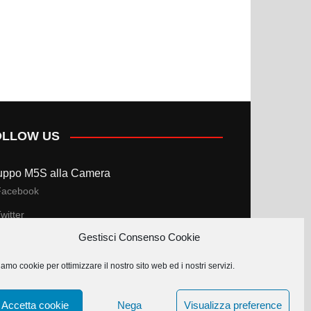
OLLOW US
uppo M5S alla Camera
Facebook
witter
Gestisci Consenso Cookie
uppo M5S al Senato
amo cookie per ottimizzare il nostro sito web ed i nostri servizi.
Facebook
witter
Accetta cookie
Nega
Visualizza preference