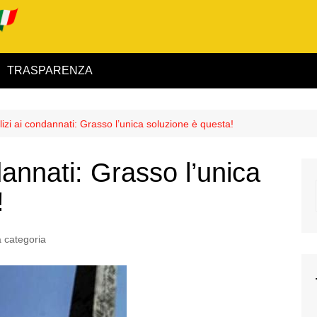
TRASPARENZA
 ed Interno
lizi ai condannati: Grasso l’unica soluzione è questa!
ità
dannati: Grasso l’unica
alimentare
!
rio
 categoria
igilanza