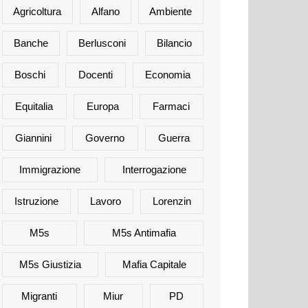
Agricoltura
Alfano
Ambiente
Banche
Berlusconi
Bilancio
Boschi
Docenti
Economia
Equitalia
Europa
Farmaci
Giannini
Governo
Guerra
Immigrazione
Interrogazione
Istruzione
Lavoro
Lorenzin
M5s
M5s Antimafia
M5s Giustizia
Mafia Capitale
Migranti
Miur
PD