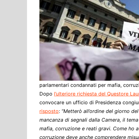
Cultura ed Istruzi
Difesa
Eventi
Finanze e tesoro
Giustizia
Lavori pubblici e T
Lavoro
Politiche europee
Rifiuti
parlamentari condannati per mafia, corruzio
Dopo
l’ulteriore richiesta del Questore La
convocare un ufficio di Presidenza congi
risposto
:
“Metterò all’ordine del giorno de
mancanza di segnali dalla Camera, il tema 
mafia, corruzione e reati gravi. Come ho a
corruzione deve anche comprendere misure 