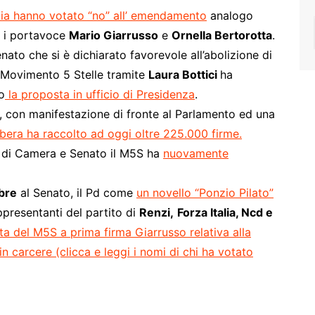
alia hanno votato “no” all’ emendamento
analogo
e i portavoce
Mario Giarrusso
e
Ornella Bertorotta
.
enato che si è dichiarato favorevole all’abolizione di
 Movimento 5 Stelle tramite
Laura Bottici
ha
o
la proposta in ufficio di Presidenza
.
e, con manifestazione di fronte al Parlamento ed una
ibera ha raccolto ad oggi oltre 225.000 firme.
ci di Camera e Senato il M5S ha
nuovamente
bre
al Senato, il Pd come
un novello “Ponzio Pilato”
ppresentanti del partito di
Renzi,
Forza Italia, Ncd e
ta del M5S a prima firma Giarrusso relativa alla
in carcere (clicca e leggi i nomi di chi ha votato