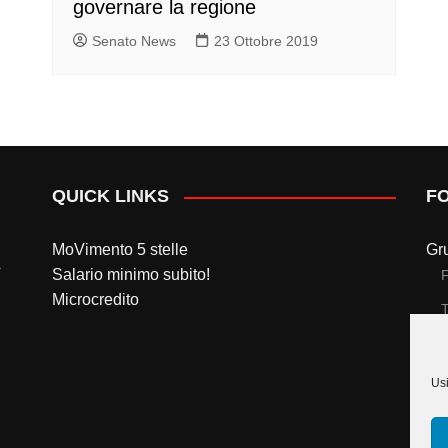
governare la regione
Senato News
23 Ottobre 2019
QUICK LINKS
F
MoVimento 5 stelle
Gr
Salario minimo subito!
Microcredito
T
Gr
Usi
T