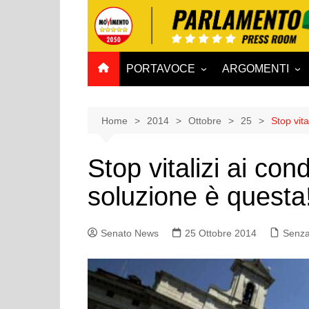
Salta
al
contenuto
PORTAVOCE
ARGOMENTI
CAMERA
Aff. Costituzionali
SENATO
Affari esteri
Home
2014
Ottobre
25
Stop vita
Affari sociali e San
Stop vitalizi ai con
Agricoltura e agro
soluzione è questa
Ambiente e Territo
Antimafia
Senato News
25 Ottobre 2014
Attività produttive
Senza
Bilancio
Comunicazioni e V
Rai