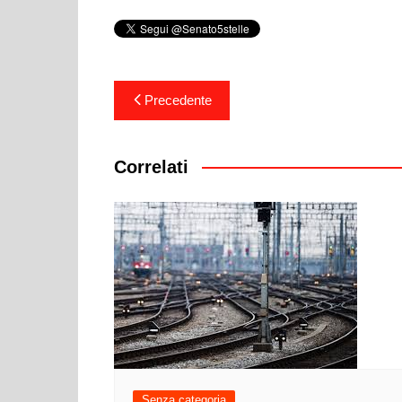
Navigazione
Precedente
articoli
Correlati
Senza categoria