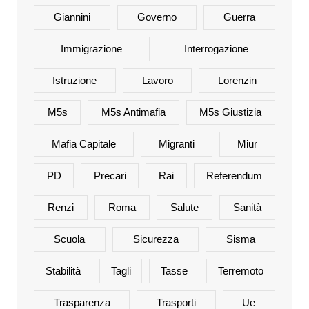
Giannini
Governo
Guerra
Immigrazione
Interrogazione
Istruzione
Lavoro
Lorenzin
M5s
M5s Antimafia
M5s Giustizia
Mafia Capitale
Migranti
Miur
PD
Precari
Rai
Referendum
Renzi
Roma
Salute
Sanità
Scuola
Sicurezza
Sisma
Stabilità
Tagli
Tasse
Terremoto
Trasparenza
Trasporti
Ue