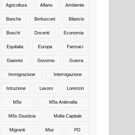
Agricoltura
Alfano
Ambiente
Banche
Berlusconi
Bilancio
Boschi
Docenti
Economia
Equitalia
Europa
Farmaci
Giannini
Governo
Guerra
Immigrazione
Interrogazione
Istruzione
Lavoro
Lorenzin
M5s
M5s Antimafia
M5s Giustizia
Mafia Capitale
Migranti
Miur
PD