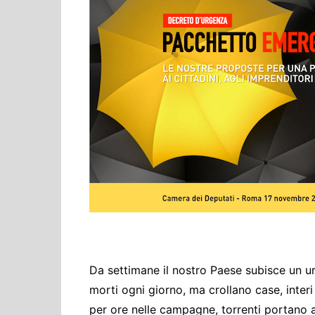
Cultura ed Istruzi
Difesa
Eventi
Finanze e tesoro
Giustizia
Lavori pubblici e T
Lavoro
Politiche europee
Rifiuti
Da settimane il nostro Paese subisce un u
morti ogni giorno, ma crollano case, interi
per ore nelle campagne, torrenti portano a 