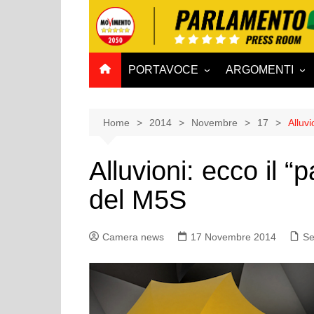
Salta
al
contenuto
PORTAVOCE
ARGOMENTI
CAMERA
Aff. Costituzionali
SENATO
Affari esteri
Home
2014
Novembre
17
Alluv
Affari sociali e San
Alluvioni: ecco il 
Agricoltura e agro
del M5S
Ambiente e Territo
Antimafia
Camera news
17 Novembre 2014
Attività produttive
Se
Bilancio
Comunicazioni e V
Rai