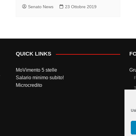
Senato News
23 Ottobre 2019
QUICK LINKS
F
MoVimento 5 stelle
Gr
Salario minimo subito!
Microcredito
T
Gr
Usi
T