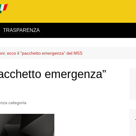
TRASPARENZA
 ed Interno
ioni: ecco il “pacchetto emergenza” del M5S
ità
“pacchetto emergenza”
alimentare
rio
nza categoria
igilanza