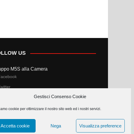
OLLOW US
uppo M5S alla Camera
Facebook
witter
Gestisci Consenso Cookie
uppo M5S al Senato
amo cookie per ottimizzare il nostro sito web ed i nostri servizi.
Facebook
witter
Accetta cookie
Nega
Visualizza preference