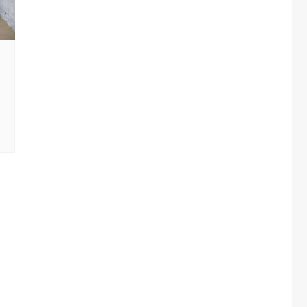
one
rasporti