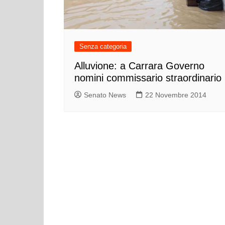
Cultura ed Istruzi
Difesa
Eventi
Senza categoria
Finanze e tesoro
Alluvione: a Carrara Governo
Giustizia
nomini commissario straordinario
Lavori pubblici e T
Senato News
22 Novembre 2014
Lavoro
Politiche europee
Rifiuti