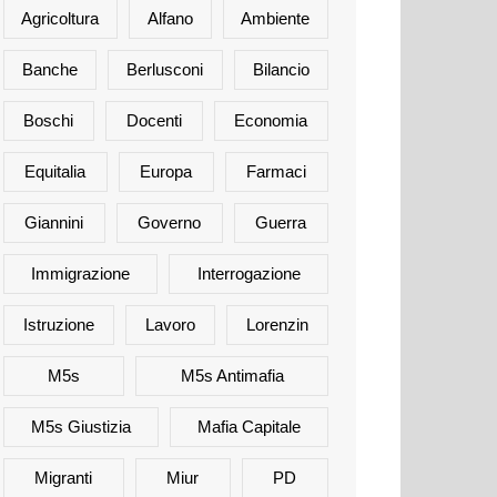
Agricoltura
Alfano
Ambiente
Banche
Berlusconi
Bilancio
Boschi
Docenti
Economia
Equitalia
Europa
Farmaci
Giannini
Governo
Guerra
Immigrazione
Interrogazione
Istruzione
Lavoro
Lorenzin
M5s
M5s Antimafia
M5s Giustizia
Mafia Capitale
Migranti
Miur
PD