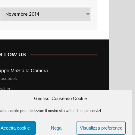
Archivi
OLLOW US
uppo M5S alla Camera
Facebook
witter
Gestisci Consenso Cookie
uppo M5S al Senato
amo cookie per ottimizzare il nostro sito web ed i nostri servizi.
Facebook
witter
Accetta cookie
Nega
Visualizza preference