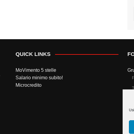
QUICK LINKS
F
MoVimento 5 stelle
Gr
Salario minimo subito!
Microcredito
T
Gr
Usi
T