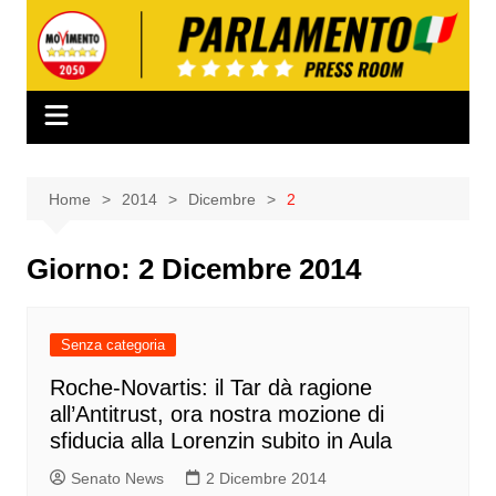
Salta
al
contenuto
Home
2014
Dicembre
2
Giorno:
2 Dicembre 2014
Senza categoria
Roche-Novartis: il Tar dà ragione
all’Antitrust, ora nostra mozione di
sfiducia alla Lorenzin subito in Aula
Senato News
2 Dicembre 2014