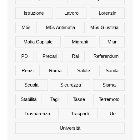
Istruzione
Lavoro
Lorenzin
M5s
M5s Antimafia
M5s Giustizia
Mafia Capitale
Migranti
Miur
PD
Precari
Rai
Referendum
Renzi
Roma
Salute
Sanità
Scuola
Sicurezza
Sisma
Stabilità
Tagli
Tasse
Terremoto
Trasparenza
Trasporti
Ue
Università