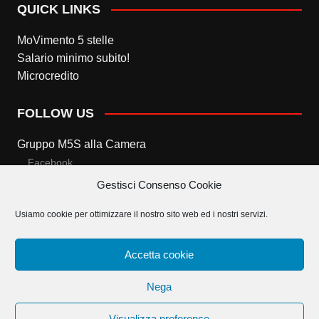
QUICK LINKS
MoVimento 5 stelle
Salario minimo subito!
Microcredito
FOLLOW US
Gruppo M5S alla Camera
Facebook
Gestisci Consenso Cookie
Twitter
Usiamo cookie per ottimizzare il nostro sito web ed i nostri servizi.
Gruppo M5S al Senato
Facebook
Accetta cookie
Twitter
Nega
Visualizza preference