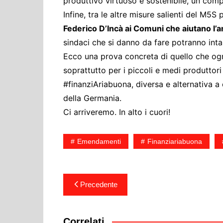
produttivo virtuoso e sostenibile, un comp
Infine, tra le altre misure salienti del M5S p
Federico D’Incà ai Comuni che aiutano l’a
sindaci che si danno da fare potranno intas
Ecco una prova concreta di quello che ogni
soprattutto per i piccoli e medi produttor
#finanziAriabuona, diversa e alternativa a 
della Germania.
Ci arriveremo. In alto i cuori!
Emendamenti
Finanziariabuona
Navigazione
Precedente
articoli
Correlati