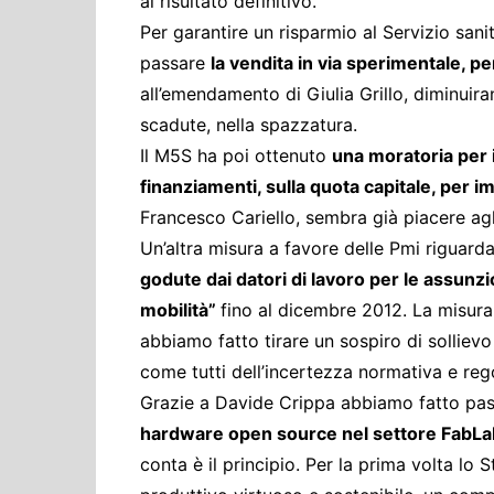
al risultato definitivo.
Per garantire un risparmio al Servizio sani
passare
la vendita in via sperimentale, 
all’emendamento di Giulia Grillo, diminuira
scadute, nella spazzatura.
Il M5S ha poi ottenuto
una moratoria per i
finanziamenti, sulla quota capitale, per i
Francesco Cariello, sembra già piacere agli 
Un’altra misura a favore delle Pmi riguard
godute dai datori di lavoro per le assunzion
mobilità”
fino al dicembre 2012. La misura
abbiamo fatto tirare un sospiro di sollievo
come tutti dell’incertezza normativa e reg
Grazie a Davide Crippa abbiamo fatto pa
hardware open source nel settore FabLa
conta è il principio. Per la prima volta lo