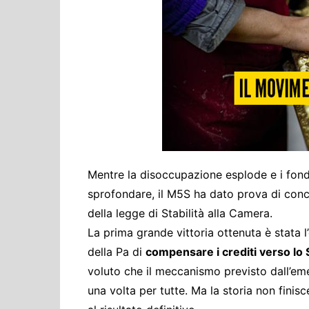
Cultura ed Istruzi
Difesa
Eventi
Finanze e tesoro
Giustizia
Lavori pubblici e T
Lavoro
Politiche europee
Mentre la disoccupazione esplode e i fon
Rifiuti
sprofondare, il M5S ha dato prova di conc
della legge di Stabilità alla Camera.
La prima grande vittoria ottenuta è stata l’
della Pa di
compensare i crediti verso lo St
voluto che il meccanismo previsto dall’em
una volta per tutte. Ma la storia non fini