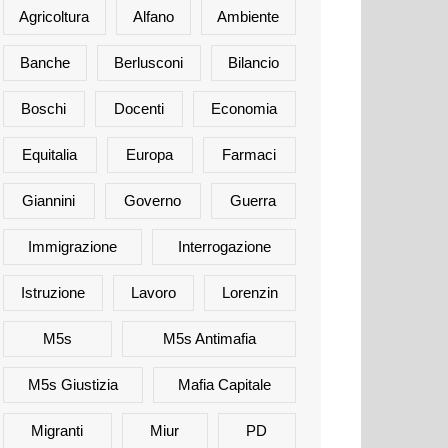
Agricoltura
Alfano
Ambiente
Banche
Berlusconi
Bilancio
Boschi
Docenti
Economia
Equitalia
Europa
Farmaci
Giannini
Governo
Guerra
Immigrazione
Interrogazione
Istruzione
Lavoro
Lorenzin
M5s
M5s Antimafia
M5s Giustizia
Mafia Capitale
Migranti
Miur
PD