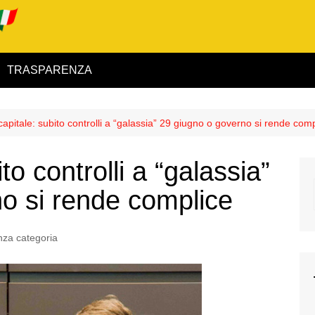
TRASPARENZA
 ed Interno
capitale: subito controlli a “galassia” 29 giugno o governo si rende com
ità
to controlli a “galassia”
alimentare
o si rende complice
rio
za categoria
igilanza