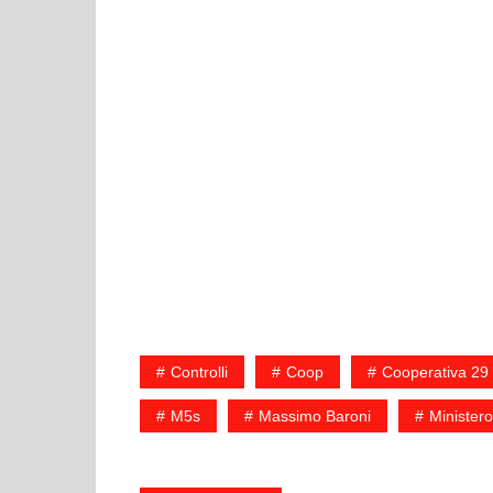
Controlli
Coop
Cooperativa 29
M5s
Massimo Baroni
Minister