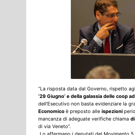
Cultura ed Istruzi
Difesa
Eventi
Finanze e tesoro
Giustizia
Lavori pubblici e T
Lavoro
Politiche europee
Rifiuti
“La risposta data dal Governo, rispetto ag
’29 Giugno’ e della galassia delle coop a
dell’Esecutivo non basta evidenziare la grav
Economico
è preposto alle
ispezioni
peri
mancanza di adeguate verifiche chiama
d
di via Veneto”.
Lo affermano i deputati del Movimento 5 