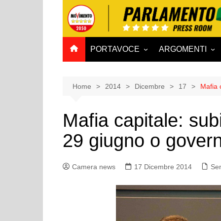
Salta
al
contenuto
PORTAVOCE
ARGOMENTI
CAMERA
Aff. Costituzionali
SENATO
Affari esteri
Home
2014
Dicembre
17
Mafia 
Affari sociali e San
Mafia capitale: subi
Agricoltura e agro
29 giugno o govern
Ambiente e Territo
Antimafia
Camera news
17 Dicembre 2014
Attività produttive
Sen
Bilancio
Comunicazioni e V
Rai