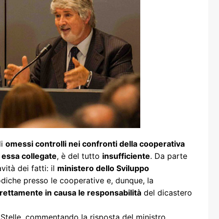
one
rasporti
li
omessi controlli nei confronti della cooperativa
d essa collegate
, è del tutto
insufficiente
. Da parte
ità dei fatti: il
ministero dello Sviluppo
odiche presso le cooperative e, dunque, la
irettamente in causa le responsabilità
del dicastero
Stelle, commentando la risposta del ministro