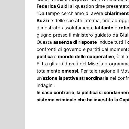
Federica Guidi
al question time presentat
“Da tempo cerchiamo di avere
chiariment
Buzzi
e delle sue affiliate ma, fino ad oggi,
dimostrato assolutamente
latitante
e
reti
giugno presso il ministero guidato da
Giul
Questa
assenza di risposte
induce tutti i
confronti di governo e partiti dal moment
politica
e
mondo delle cooperative
, è all
E’ tra gli atti dovuti del Mise la programm
totalmente
omessi
. Per tale ragione il M
un’
azione ispettiva straordinaria
nei confr
indagini.
In caso contrario, la politica si condanne
sistema criminale che ha investito la Capi