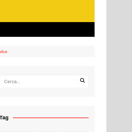
plice
Tag