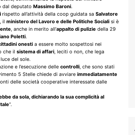
o dal deputato
Massimo Baroni
.
i
rispetto all’attività della coop guidata sa
Salvatore
 il
ministero del Lavoro e delle Politiche Sociali
si è
cente
, anche in merito all’
appalto di pulizie
della 29
iano Poletti
.
cittadini onesti
a essere molto sospettosi nei
o che il
sistema di affari
, leciti o non, che lega
a luce del sole.
azione e l’esecuzione delle
controlli
, che sono stati
ovimento 5 Stelle chiede di avviare
immediatamente
onti delle società cooperative interessate dalle
rebbe da sola, dichiarando la sua complicità al
tale
“.