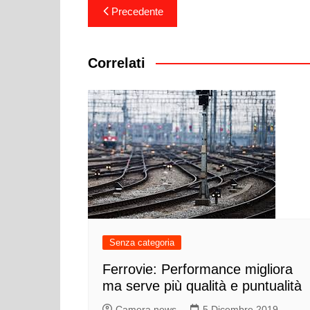
Navigazione
Precedente
articoli
Correlati
Senza categoria
Ferrovie: Performance migliora
ma serve più qualità e puntualità
Camera news
5 Dicembre 2019