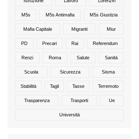
Istruzione
Lavoro
Lorenzin
M5s
M5s Antimafia
M5s Giustizia
Mafia Capitale
Migranti
Miur
PD
Precari
Rai
Referendum
Renzi
Roma
Salute
Sanità
Scuola
Sicurezza
Sisma
Stabilità
Tagli
Tasse
Terremoto
Trasparenza
Trasporti
Ue
Università