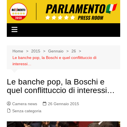
Salta
al
contenuto
Home
2015
Gennaio
26
Le banche pop, la Boschi e quel conflittuccio di
interessi…
Le banche pop, la Boschi e
quel conflittuccio di interessi…
Camera news
26 Gennaio 2015
Senza categoria