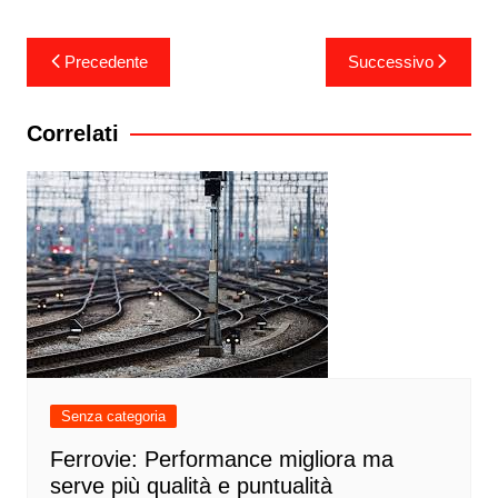
Navigazione
Precedente
Successivo
articoli
Correlati
Senza categoria
Ferrovie: Performance migliora ma
serve più qualità e puntualità