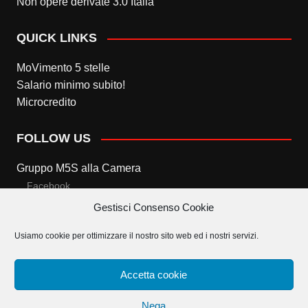
Non opere derivate 3.0 Italia
QUICK LINKS
MoVimento 5 stelle
Salario minimo subito!
Microcredito
FOLLOW US
Gruppo M5S alla Camera
Facebook
Gestisci Consenso Cookie
Twitter
Usiamo cookie per ottimizzare il nostro sito web ed i nostri servizi.
Gruppo M5S al Senato
Facebook
Accetta cookie
Twitter
Nega