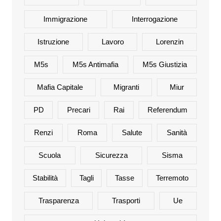
Immigrazione
Interrogazione
Istruzione
Lavoro
Lorenzin
M5s
M5s Antimafia
M5s Giustizia
Mafia Capitale
Migranti
Miur
PD
Precari
Rai
Referendum
Renzi
Roma
Salute
Sanità
Scuola
Sicurezza
Sisma
Stabilità
Tagli
Tasse
Terremoto
Trasparenza
Trasporti
Ue