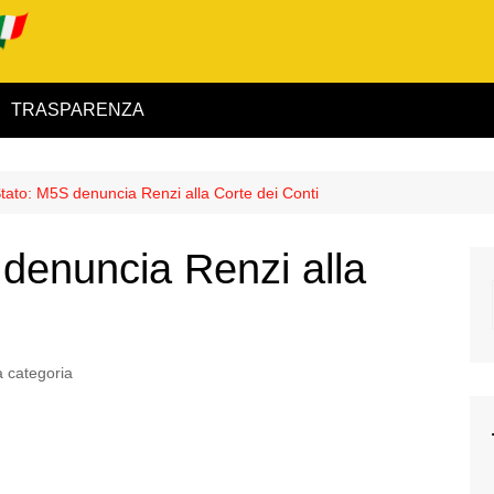
TRASPARENZA
 ed Interno
Stato: M5S denuncia Renzi alla Corte dei Conti
ità
 denuncia Renzi alla
alimentare
rio
 categoria
igilanza