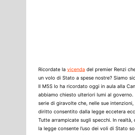
Cultura ed Istruzi
Difesa
Eventi
Finanze e tesoro
Giustizia
Lavori pubblici e T
Lavoro
Ricordate la
vicenda
del premier Renzi ch
Politiche europee
un volo di Stato a spese nostre? Siamo sicu
Rifiuti
Il M5S lo ha ricordato oggi in aula alla Ca
abbiamo chiesto ulteriori lumi al governo. 
serie di giravolte che, nelle sue intenzio
diritto consentito dalla legge eccetera ecc
Tutte arrampicate sugli specchi. In realtà
la legge consente l’uso dei voli di Stato s