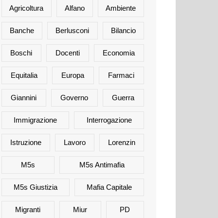
Agricoltura
Alfano
Ambiente
Banche
Berlusconi
Bilancio
Boschi
Docenti
Economia
Equitalia
Europa
Farmaci
Giannini
Governo
Guerra
Immigrazione
Interrogazione
Istruzione
Lavoro
Lorenzin
M5s
M5s Antimafia
M5s Giustizia
Mafia Capitale
Migranti
Miur
PD