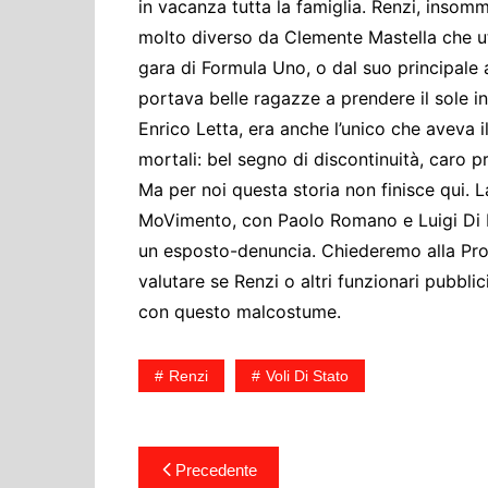
in vacanza tutta la famiglia. Renzi, insomm
molto diverso da Clemente Mastella che ut
gara di Formula Uno, o dal suo principale a
portava belle ragazze a prendere il sole i
Enrico Letta, era anche l’unico che aveva i
mortali: bel segno di discontinuità, caro p
Ma per noi questa storia non finisce qui.
MoVimento, con Paolo Romano e Luigi Di Ma
un esposto-denuncia. Chiederemo alla Procu
valutare se Renzi o altri funzionari pubblici
con questo malcostume.
Renzi
Voli Di Stato
Navigazione
Precedente