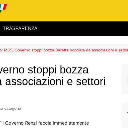
TRASPARENZA
 ed Interno
o: M5S, Governo stoppi bozza Baretta bocciata da associazioni e setto
ità
erno stoppi bozza
alimentare
 associazioni e settori
rio
a categoria
igilanza
“Il Governo Renzi faccia immediatamente