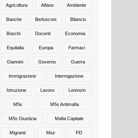
Agricoltura
Alfano
Ambiente
Banche
Berlusconi
Bilancio
Boschi
Docenti
Economia
Equitalia
Europa
Farmaci
Giannini
Governo
Guerra
Immigrazione
Interrogazione
Istruzione
Lavoro
Lorenzin
M5s
M5s Antimafia
M5s Giustizia
Mafia Capitale
Migranti
Miur
PD