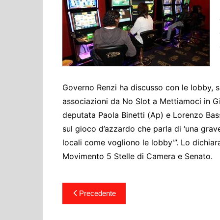
Cultura ed Istruzi
Difesa
Eventi
Finanze e tesoro
Giustizia
Lavori pubblici e T
Governo Renzi ha discusso con le lobby, s
associazioni da No Slot a Mettiamoci in 
Lavoro
deputata Paola Binetti (Ap) e Lorenzo Bas
Politiche europee
sul gioco d’azzardo che parla di ‘una grav
Rifiuti
locali come vogliono le lobby'”. Lo dichia
Movimento 5 Stelle di Camera e Senato.
Navigazione
Precedente
articoli