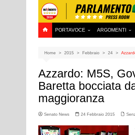
Salta
al
contenuto
PORTAVOCE
ARGOMENTI
CAMERA
Aff. Costituzionali
SENATO
Affari esteri
Home
2015
Febbraio
24
Azzard
Affari sociali e San
Azzardo: M5S, Gov
Agricoltura e agro
Baretta bocciata da
Ambiente e Territo
Antimafia
maggioranza
Attività produttive
Bilancio
Senato News
24 Febbraio 2015
Senz
Comunicazioni e V
Rai