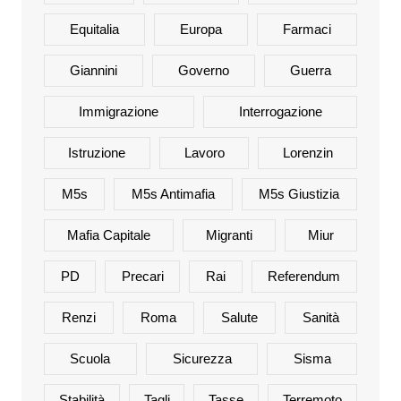
Equitalia
Europa
Farmaci
Giannini
Governo
Guerra
Immigrazione
Interrogazione
Istruzione
Lavoro
Lorenzin
M5s
M5s Antimafia
M5s Giustizia
Mafia Capitale
Migranti
Miur
PD
Precari
Rai
Referendum
Renzi
Roma
Salute
Sanità
Scuola
Sicurezza
Sisma
Stabilità
Tagli
Tasse
Terremoto