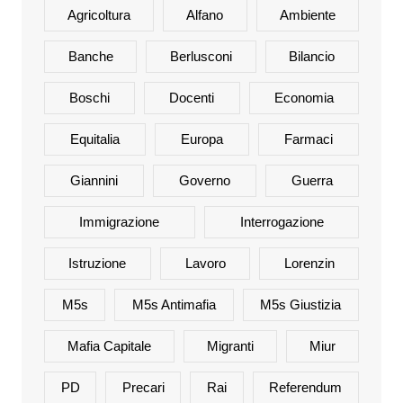
Agricoltura
Alfano
Ambiente
Banche
Berlusconi
Bilancio
Boschi
Docenti
Economia
Equitalia
Europa
Farmaci
Giannini
Governo
Guerra
Immigrazione
Interrogazione
Istruzione
Lavoro
Lorenzin
M5s
M5s Antimafia
M5s Giustizia
Mafia Capitale
Migranti
Miur
PD
Precari
Rai
Referendum