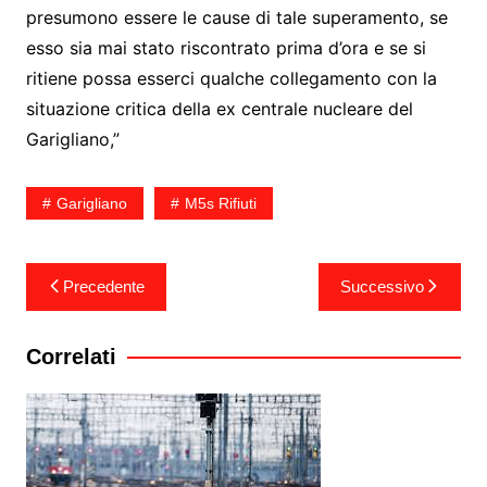
presumono essere le cause di tale superamento, se
esso sia mai stato riscontrato prima d’ora e se si
ritiene possa esserci qualche collegamento con la
situazione critica della ex centrale nucleare del
Garigliano,”
Garigliano
M5s Rifiuti
Navigazione
Precedente
Successivo
articoli
Correlati