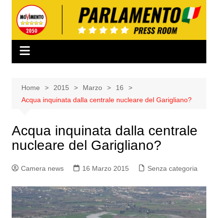
Salta
al
contenuto
Home
2015
Marzo
16
Acqua inquinata dalla centrale nucleare del Garigliano?
Acqua inquinata dalla centrale
nucleare del Garigliano?
Camera news
16 Marzo 2015
Senza categoria