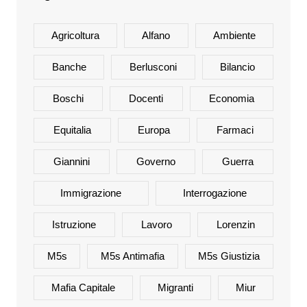
Agricoltura
Alfano
Ambiente
Banche
Berlusconi
Bilancio
Boschi
Docenti
Economia
Equitalia
Europa
Farmaci
Giannini
Governo
Guerra
Immigrazione
Interrogazione
Istruzione
Lavoro
Lorenzin
M5s
M5s Antimafia
M5s Giustizia
Mafia Capitale
Migranti
Miur