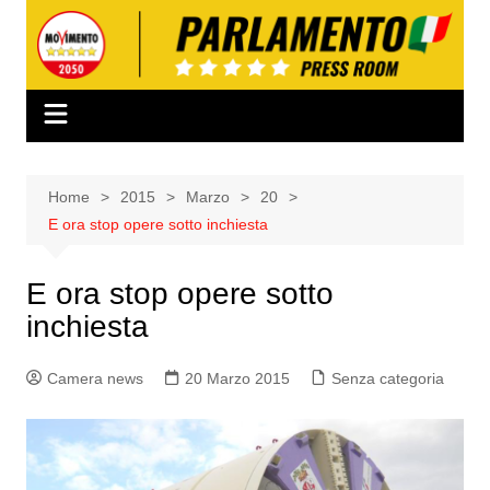
Salta
al
contenuto
Home
2015
Marzo
20
E ora stop opere sotto inchiesta
E ora stop opere sotto
inchiesta
Camera news
20 Marzo 2015
Senza categoria