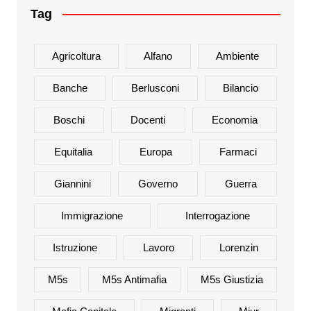
Tag
Agricoltura
Alfano
Ambiente
Banche
Berlusconi
Bilancio
Boschi
Docenti
Economia
Equitalia
Europa
Farmaci
Giannini
Governo
Guerra
Immigrazione
Interrogazione
Istruzione
Lavoro
Lorenzin
M5s
M5s Antimafia
M5s Giustizia