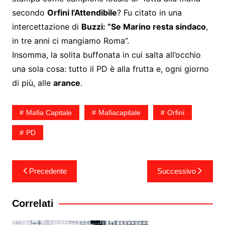
secondo
Orfini l’Attendibile
? Fu citato in una
intercettazione di
Buzzi: “Se Marino resta sindaco
,
in tre anni ci mangiamo Roma”.
Insomma, la solita buffonata in cui salta all’occhio
una sola cosa: tutto il PD è alla frutta e, ogni giorno
di più, alle
arance
.
Mafia Capitale
Mafiacapitale
Orfini
PD
Navigazione
Precedente
Successivo
articoli
Correlati