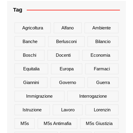
Tag
Agricoltura
Alfano
Ambiente
Banche
Berlusconi
Bilancio
Boschi
Docenti
Economia
Equitalia
Europa
Farmaci
Giannini
Governo
Guerra
Immigrazione
Interrogazione
Istruzione
Lavoro
Lorenzin
M5s
M5s Antimafia
M5s Giustizia