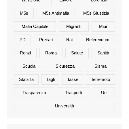
M5s
M5s Antimafia
M5s Giustizia
Mafia Capitale
Migranti
Miur
PD
Precari
Rai
Referendum
Renzi
Roma
Salute
Sanità
Scuola
Sicurezza
Sisma
Stabilità
Tagli
Tasse
Terremoto
Trasparenza
Trasporti
Ue
Università