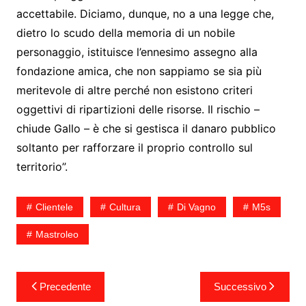
accettabile. Diciamo, dunque, no a una legge che,
dietro lo scudo della memoria di un nobile
personaggio, istituisce l’ennesimo assegno alla
fondazione amica, che non sappiamo se sia più
meritevole di altre perché non esistono criteri
oggettivi di ripartizioni delle risorse. Il rischio –
chiude Gallo – è che si gestisca il danaro pubblico
soltanto per rafforzare il proprio controllo sul
territorio”.
Clientele
Cultura
Di Vagno
M5s
Mastroleo
Navigazione
Precedente
Successivo
articoli