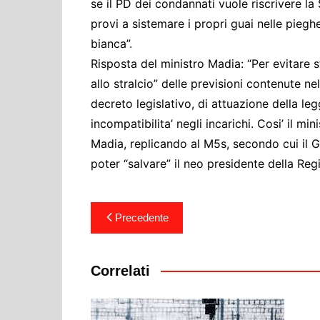
se il PD dei condannati vuole riscrivere l
provi a sistemare i propri guai nelle pieg
bianca”.
Risposta del ministro Madia: “Per evitare
allo stralcio” delle previsioni contenute n
decreto legislativo, di attuazione della leg
incompatibilita’ negli incarichi. Cosi’ il m
Madia, replicando al M5s, secondo cui il 
poter “salvare” il neo presidente della Re
Navigazione
Precedente
articoli
Correlati