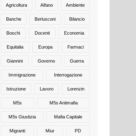
Agricoltura
Alfano
Ambiente
Banche
Berlusconi
Bilancio
Boschi
Docenti
Economia
Equitalia
Europa
Farmaci
Giannini
Governo
Guerra
Immigrazione
Interrogazione
Istruzione
Lavoro
Lorenzin
M5s
M5s Antimafia
M5s Giustizia
Mafia Capitale
Migranti
Miur
PD