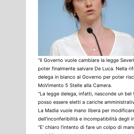
Cultura ed Istruzi
Difesa
Eventi
Finanze e tesoro
Giustizia
Lavori pubblici e T
“Il Governo vuole cambiare la legge Severin
Lavoro
poter finalmente salvare De Luca. Nella ri
Politiche europee
delega in bianco al Governo per poter risc
Rifiuti
MoVimento 5 Stelle alla Camera.
“La legge delega, infatti, nasconde un bel 
posso essere eletti a cariche amministra
La Madia vuole mano libera per modificare
dell’inconferibilità e incompatibilità degli
“E’ chiaro l’intento di fare un colpo di ma