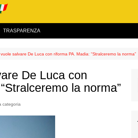
TRASPARENZA
 ed Interno
vuole salvare De Luca con riforma PA. Madia: “Stralceremo la norma”
ità
vare De Luca con
alimentare
 “Stralceremo la norma”
rio
 categoria
igilanza