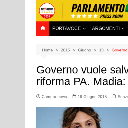
Salta
al
contenuto
PORTAVOCE
ARGOMENTI
CAMERA
Aff. Costituzionali
SENATO
Affari esteri
Home
2015
Giugno
19
Governo 
Affari sociali e San
Governo vuole sal
Agricoltura e agro
riforma PA. Madia:
Ambiente e Territo
Antimafia
Camera news
19 Giugno 2015
Attività produttive
Senza
Bilancio
Comunicazioni e V
Rai