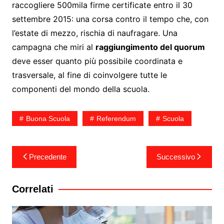
raccogliere 500mila firme certificate entro il 30
settembre 2015: una corsa contro il tempo che, con
l’estate di mezzo, rischia di naufragare. Una
campagna che miri al
raggiungimento del quorum
deve esser quanto più possibile coordinata e
trasversale, al fine di coinvolgere tutte le
componenti del mondo della scuola.
Buona Scuola
Referendum
Scuola
Navigazione
Precedente
Successivo
articoli
Correlati