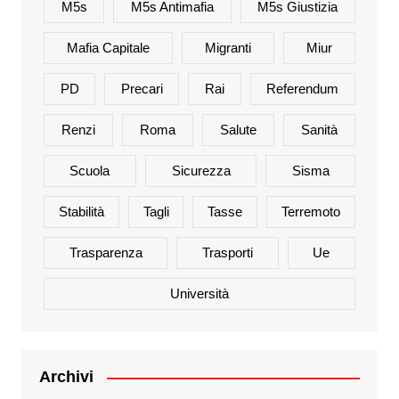
M5s
M5s Antimafia
M5s Giustizia
Mafia Capitale
Migranti
Miur
PD
Precari
Rai
Referendum
Renzi
Roma
Salute
Sanità
Scuola
Sicurezza
Sisma
Stabilità
Tagli
Tasse
Terremoto
Trasparenza
Trasporti
Ue
Università
Archivi