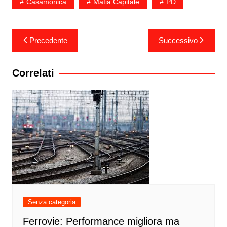
Casamonica
Mafia Capitale
PD
Navigazione
Precedente
Successivo
articoli
Correlati
Senza categoria
Ferrovie: Performance migliora ma