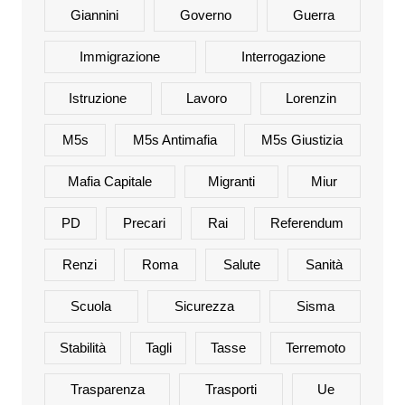
Giannini
Governo
Guerra
Immigrazione
Interrogazione
Istruzione
Lavoro
Lorenzin
M5s
M5s Antimafia
M5s Giustizia
Mafia Capitale
Migranti
Miur
PD
Precari
Rai
Referendum
Renzi
Roma
Salute
Sanità
Scuola
Sicurezza
Sisma
Stabilità
Tagli
Tasse
Terremoto
Trasparenza
Trasporti
Ue