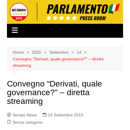
Salta
al
contenuto
Home
2015
Settembre
14
Convegno “Derivati, quale governance?” – diretta
streaming
Convegno “Derivati, quale
governance?” – diretta
streaming
Senato News
14 Settembre 2015
Senza categoria