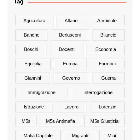
Tag
Agricoltura
Alfano
Ambiente
Banche
Berlusconi
Bilancio
Boschi
Docenti
Economia
Equitalia
Europa
Farmaci
Giannini
Governo
Guerra
Immigrazione
Interrogazione
Istruzione
Lavoro
Lorenzin
M5s
M5s Antimafia
M5s Giustizia
Mafia Capitale
Migranti
Miur