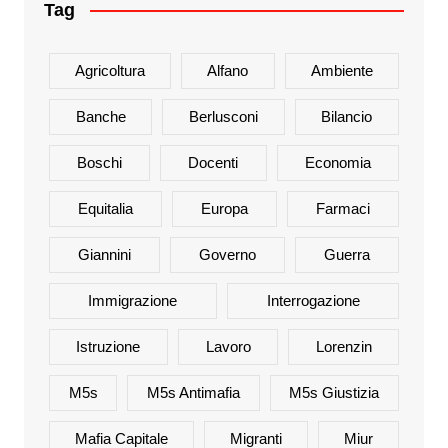
Tag
Agricoltura
Alfano
Ambiente
Banche
Berlusconi
Bilancio
Boschi
Docenti
Economia
Equitalia
Europa
Farmaci
Giannini
Governo
Guerra
Immigrazione
Interrogazione
Istruzione
Lavoro
Lorenzin
M5s
M5s Antimafia
M5s Giustizia
Mafia Capitale
Migranti
Miur