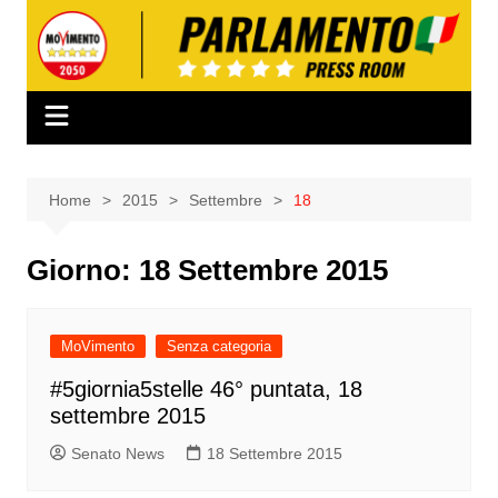
Salta
al
contenuto
Home
2015
Settembre
18
Giorno:
18 Settembre 2015
MoVimento
Senza categoria
#5giornia5stelle 46° puntata, 18
settembre 2015
Senato News
18 Settembre 2015