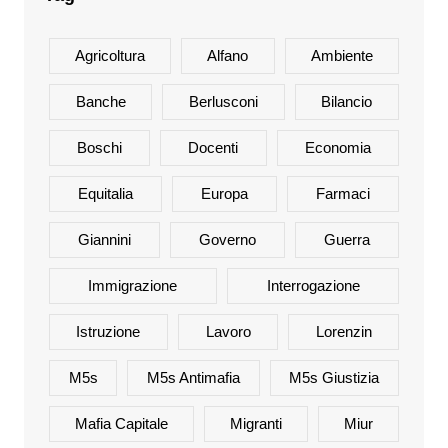
Agricoltura
Alfano
Ambiente
Banche
Berlusconi
Bilancio
Boschi
Docenti
Economia
Equitalia
Europa
Farmaci
Giannini
Governo
Guerra
Immigrazione
Interrogazione
Istruzione
Lavoro
Lorenzin
M5s
M5s Antimafia
M5s Giustizia
Mafia Capitale
Migranti
Miur