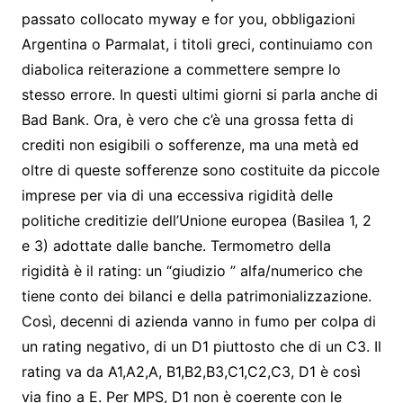
passato collocato myway e for you, obbligazioni
Argentina o Parmalat, i titoli greci, continuiamo con
diabolica reiterazione a commettere sempre lo
stesso errore. In questi ultimi giorni si parla anche di
Bad Bank. Ora, è vero che c’è una grossa fetta di
crediti non esigibili o sofferenze, ma una metà ed
oltre di queste sofferenze sono costituite da piccole
imprese per via di una eccessiva rigidità delle
politiche creditizie dell’Unione europea (Basilea 1, 2
e 3) adottate dalle banche. Termometro della
rigidità è il rating: un “giudizio ” alfa/numerico che
tiene conto dei bilanci e della patrimonializzazione.
Così, decenni di azienda vanno in fumo per colpa di
un rating negativo, di un D1 piuttosto che di un C3. Il
rating va da A1,A2,A, B1,B2,B3,C1,C2,C3, D1 è così
via fino a E. Per MPS, D1 non è coerente con le