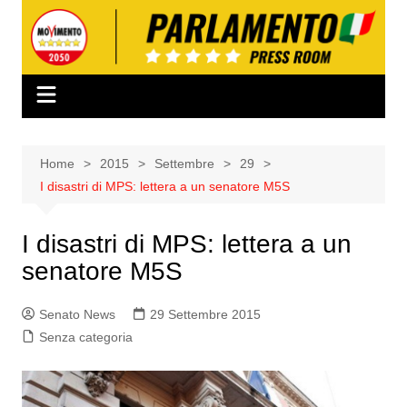
Salta
al
contenuto
Home
2015
Settembre
29
I disastri di MPS: lettera a un senatore M5S
I disastri di MPS: lettera a un
senatore M5S
Senato News
29 Settembre 2015
Senza categoria