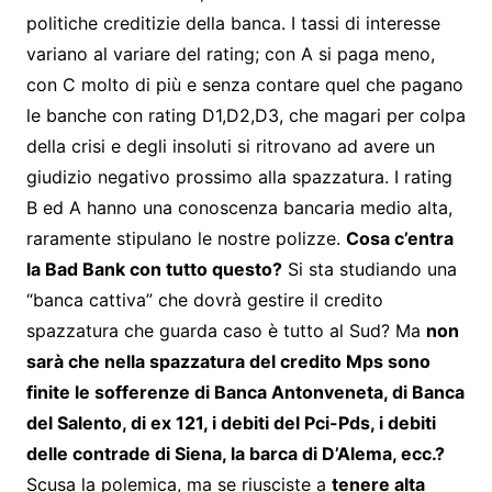
politiche creditizie della banca. I tassi di interesse
variano al variare del rating; con A si paga meno,
con C molto di più e senza contare quel che pagano
le banche con rating D1,D2,D3, che magari per colpa
della crisi e degli insoluti si ritrovano ad avere un
giudizio negativo prossimo alla spazzatura. I rating
B ed A hanno una conoscenza bancaria medio alta,
raramente stipulano le nostre polizze.
Cosa c’entra
la Bad Bank con tutto questo?
Si sta studiando una
“banca cattiva” che dovrà gestire il credito
spazzatura che guarda caso è tutto al Sud? Ma
non
sarà che nella spazzatura del credito Mps sono
finite le sofferenze di Banca Antonveneta, di Banca
del Salento, di ex 121, i debiti del Pci-Pds, i debiti
delle contrade di Siena, la barca di D’Alema, ecc.?
Scusa la polemica, ma se riusciste a
tenere alta