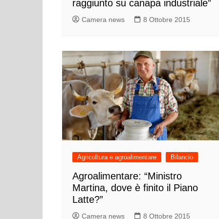
raggiunto su canapa industriale”
Cultura ed Istruzi
Difesa
Camera news
8 Ottobre 2015
Eventi
Finanze e tesoro
Giustizia
Lavori pubblici e T
Lavoro
Politiche europee
Rifiuti
Agricoltura e agroalimentare
Bilancio
Agroalimentare: “Ministro
Martina, dove è finito il Piano
Latte?”
Camera news
8 Ottobre 2015