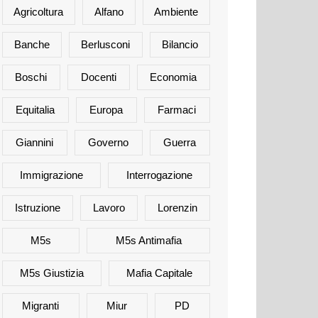
Agricoltura
Alfano
Ambiente
Banche
Berlusconi
Bilancio
Boschi
Docenti
Economia
Equitalia
Europa
Farmaci
Giannini
Governo
Guerra
Immigrazione
Interrogazione
Istruzione
Lavoro
Lorenzin
M5s
M5s Antimafia
M5s Giustizia
Mafia Capitale
Migranti
Miur
PD