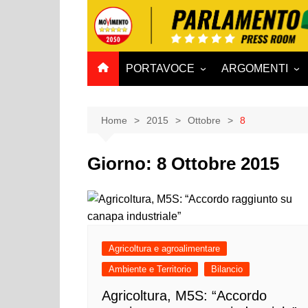
Salta
al
contenuto
PORTAVOCE
ARGOMENTI
CAMERA
Aff. Costituzionali
SENATO
Affari esteri
Home
2015
Ottobre
8
Affari sociali e San
Giorno:
8 Ottobre 2015
Agricoltura e agro
Ambiente e Territo
Antimafia
Attività produttive
Agricoltura e agroalimentare
Bilancio
Ambiente e Territorio
Bilancio
Comunicazioni e V
Rai
Agricoltura, M5S: “Accordo