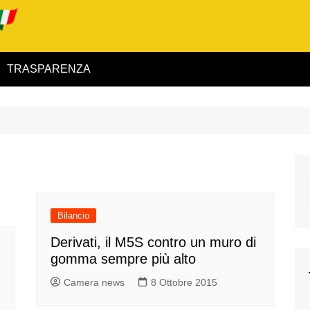
TRASPARENZA
 ed Interno
ità
alimentare
rio
Bilancio
Derivati, il M5S contro un muro di
gomma sempre più alto
igilanza
Camera news
8 Ottobre 2015