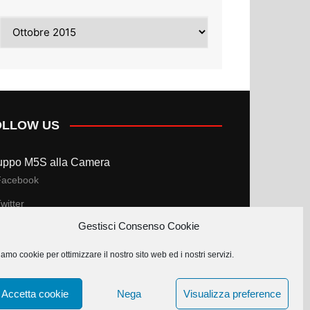
Archivi
OLLOW US
uppo M5S alla Camera
Facebook
witter
Gestisci Consenso Cookie
uppo M5S al Senato
amo cookie per ottimizzare il nostro sito web ed i nostri servizi.
Facebook
witter
Accetta cookie
Nega
Visualizza preference