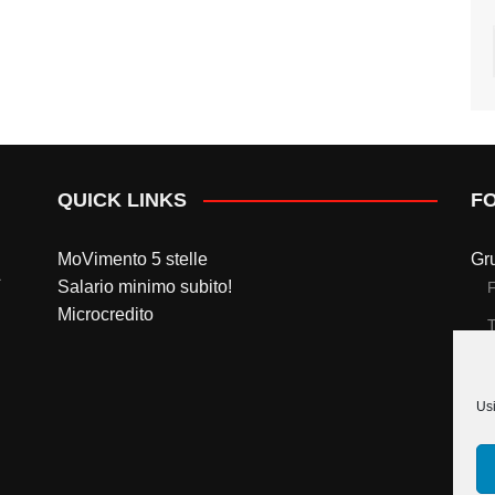
QUICK LINKS
F
MoVimento 5 stelle
Gr
Salario minimo subito!
Microcredito
T
Gr
Usi
T