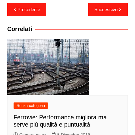
Navigazione
Precedente
Successivo
articoli
Correlati
Senza categoria
Ferrovie: Performance migliora ma
serve più qualità e puntualità
Camera news
5 Dicembre 2019