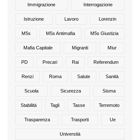
Immigrazione
Interrogazione
Istruzione
Lavoro
Lorenzin
M5s
M5s Antimafia
M5s Giustizia
Mafia Capitale
Migranti
Miur
PD
Precari
Rai
Referendum
Renzi
Roma
Salute
Sanità
Scuola
Sicurezza
Sisma
Stabilità
Tagli
Tasse
Terremoto
Trasparenza
Trasporti
Ue
Università