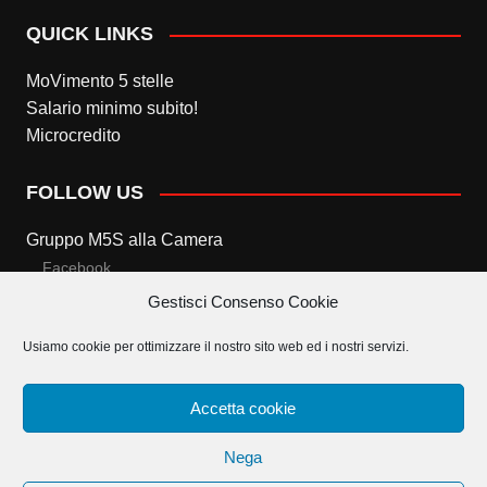
QUICK LINKS
MoVimento 5 stelle
Salario minimo subito!
Microcredito
FOLLOW US
Gruppo M5S alla Camera
Facebook
Gestisci Consenso Cookie
Twitter
Usiamo cookie per ottimizzare il nostro sito web ed i nostri servizi.
Gruppo M5S al Senato
Facebook
Accetta cookie
Twitter
Nega