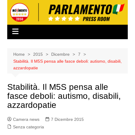
Salta
al
contenuto
Home
2015
Dicembre
7
Stabilità. Il M5S pensa alle fasce deboli: autismo, disabili,
azzardopatie
Stabilità. Il M5S pensa alle
fasce deboli: autismo, disabili,
azzardopatie
Camera news
7 Dicembre 2015
Senza categoria