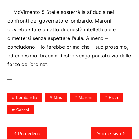
“Il MoVimento 5 Stelle sosterrà la sfiducia nei
confronti del governatore lombardo. Maroni
dovrebbe fare un atto di onestà intellettuale e
dimettersi senza aspettare l’aula. Almeno –
concludono – lo farebbe prima che il suo prossimo,
ed ennesimo, braccio destro venga portato via dalle
forze dell’ordine”.
—
Lombardia
M5s
Maroni
Rizzi
Salvini
Navigazione
Precedente
Successivo