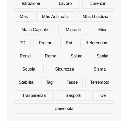
Istruzione
Lavoro
Lorenzin
M5s
M5s Antimafia
M5s Giustizia
Mafia Capitale
Migranti
Miur
PD
Precari
Rai
Referendum
Renzi
Roma
Salute
Sanità
Scuola
Sicurezza
Sisma
Stabilità
Tagli
Tasse
Terremoto
Trasparenza
Trasporti
Ue
Università