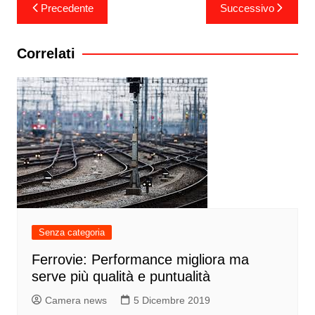
Navigazione
Precedente
Successivo
articoli
Correlati
Senza categoria
Ferrovie: Performance migliora ma
serve più qualità e puntualità
Camera news
5 Dicembre 2019