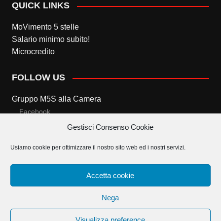
QUICK LINKS
MoVimento 5 stelle
Salario minimo subito!
Microcredito
FOLLOW US
Gruppo M5S alla Camera
Facebook
Gestisci Consenso Cookie
Twitter
Usiamo cookie per ottimizzare il nostro sito web ed i nostri servizi.
Gruppo M5S al Senato
Facebook
Accetta cookie
Twitter
Nega
Visualizza preference