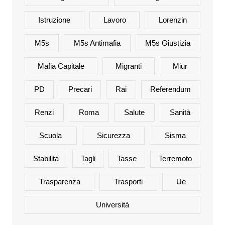
Istruzione
Lavoro
Lorenzin
M5s
M5s Antimafia
M5s Giustizia
Mafia Capitale
Migranti
Miur
PD
Precari
Rai
Referendum
Renzi
Roma
Salute
Sanità
Scuola
Sicurezza
Sisma
Stabilità
Tagli
Tasse
Terremoto
Trasparenza
Trasporti
Ue
Università