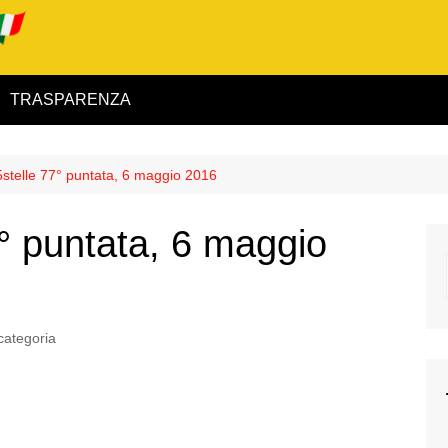
TRASPARENZA
 ed Interno
5stelle 77° puntata, 6 maggio 2016
ità
7° puntata, 6 maggio
alimentare
rio
categoria
igilanza