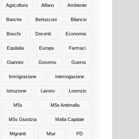
Agricoltura
Alfano
Ambiente
Banche
Berlusconi
Bilancio
Boschi
Docenti
Economia
Equitalia
Europa
Farmaci
Giannini
Governo
Guerra
Immigrazione
Interrogazione
Istruzione
Lavoro
Lorenzin
M5s
M5s Antimafia
M5s Giustizia
Mafia Capitale
Migranti
Miur
PD