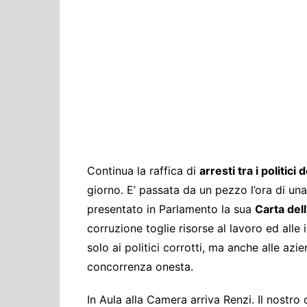
Cultura ed Istruzi
Difesa
Eventi
Finanze e tesoro
Giustizia
Lavori pubblici e T
Lavoro
Politiche europee
Continua la raffica di
arresti tra i politici 
Rifiuti
giorno. E’ passata da un pezzo l’ora di un
presentato in Parlamento la sua
Carta del
corruzione toglie risorse al lavoro ed all
solo ai politici corrotti, ma anche alle az
concorrenza onesta.
In Aula alla Camera arriva Renzi. Il nostr