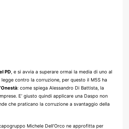
one
rasporti
del PD
, e si avvia a superare ormai la media di uno al
a legge contro la corruzione, per questo il M5S ha
l’Onestà
: come spiega Alessandro Di Battista, la
e imprese. E’ giusto quindi applicare una Daspo non
iende che praticano la corruzione a svantaggio della
o capogruppo Michele Dell’Orco ne approfitta per