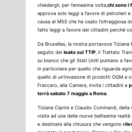
chiedergli, per l’ennesima volta,
chi sono i 
approva solo leggi a favore di petrolieri e
causa al M5S che ha osato l’oltraggiosa d
fatto leggi a favore dei cittadini perché 
Da Bruxelles, la nostra portavoce Tiziana 
seguito dei
leaks sul TTIP
, il Trattato Tra
su bianco che gli Stati Uniti puntano a fav
in particolare per quello che riguarda agric
quello di un’invasione di prodotti OGM e 
Fraccaro, alla Camera, invita i cittadini a
p
terrà sabato 7 maggio a Roma
.
Tiziana Ciprini e Claudio Cominardi, dell
visita ad una delle nuove bellissime realtà
e destinate alla chiusura che vengono
rile