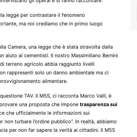
intervistano gli operai e si fanno raccontare.
ulla legge per contrastare il fenomeno
portante, ma noi crediamo che in primo luogo
alla Camera, una legge che è stata stravolta dalla
 aiuto ai cementisti. Il nostro Massimiliano Bernini
di terreno agricolo abbia raggiunto livelli
 non rappresenti solo un danno ambientale ma ci
pprovvigionamento alimentare.
 questione TAV. Il M5S, ci racconta Marco Valli, è
 approvare una proposta che impone
trasparenza sui
sce che ufficialmente le informazioni sui
r non turbare l’ordine pubblico”. In realtà, abbiamo
cia per non far sapere la verità ai cittadini. Il M5S