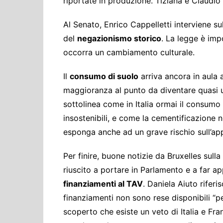
riportate in produzione. Tiziana e Claudio 
Al Senato, Enrico Cappelletti interviene s
del
negazionismo storico
. La legge è im
occorra un cambiamento culturale.
Il
consumo di suolo
arriva ancora in aula 
maggioranza al punto da diventare quasi un
sottolinea come in Italia ormai il consumo 
insostenibili, e come la cementificazione
esponga anche ad un grave rischio sull’a
Per finire, buone notizie da Bruxelles sulla
riuscito a portare in Parlamento e a far
finanziamenti al TAV
. Daniela Aiuto riferi
finanziamenti non sono rese disponibili “pe
scoperto che esiste un veto di Italia e Fran