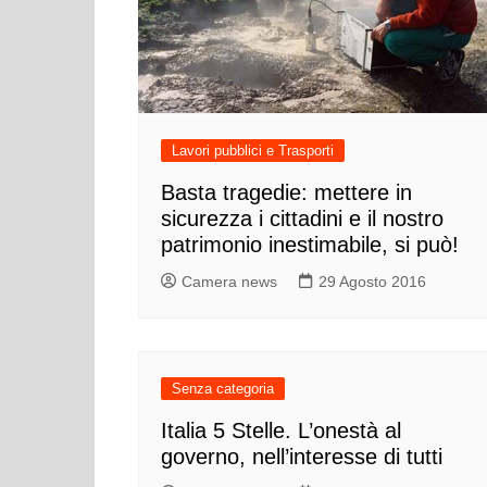
Cultura ed Istruzi
Difesa
Eventi
Finanze e tesoro
Giustizia
Lavori pubblici e Trasporti
Lavori pubblici e T
Basta tragedie: mettere in
sicurezza i cittadini e il nostro
Lavoro
patrimonio inestimabile, si può!
Politiche europee
Camera news
29 Agosto 2016
Rifiuti
Senza categoria
Italia 5 Stelle. L’onestà al
governo, nell’interesse di tutti