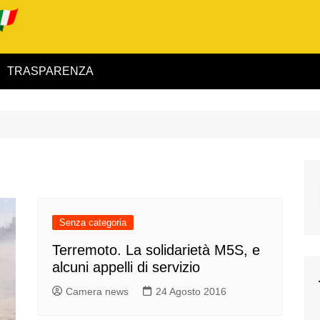
TRASPARENZA
 ed Interno
ità
alimentare
rio
Senza categoria
Terremoto. La solidarietà M5S, e
alcuni appelli di servizio
igilanza
Camera news
24 Agosto 2016