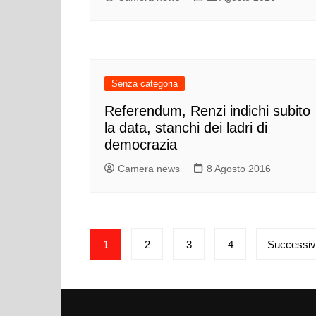
Senza categoria
Referendum, Renzi indichi subito
la data, stanchi dei ladri di
democrazia
Camera news
8 Agosto 2016
Paginazione
1
2
3
4
Successi
degli
articoli