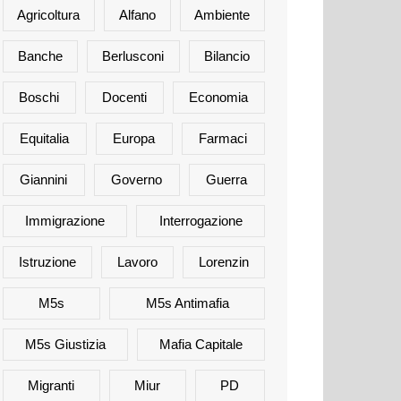
Agricoltura
Alfano
Ambiente
Banche
Berlusconi
Bilancio
Boschi
Docenti
Economia
Equitalia
Europa
Farmaci
Giannini
Governo
Guerra
Immigrazione
Interrogazione
Istruzione
Lavoro
Lorenzin
M5s
M5s Antimafia
M5s Giustizia
Mafia Capitale
Migranti
Miur
PD