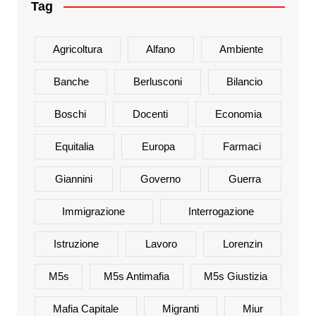
Tag
Agricoltura
Alfano
Ambiente
Banche
Berlusconi
Bilancio
Boschi
Docenti
Economia
Equitalia
Europa
Farmaci
Giannini
Governo
Guerra
Immigrazione
Interrogazione
Istruzione
Lavoro
Lorenzin
M5s
M5s Antimafia
M5s Giustizia
Mafia Capitale
Migranti
Miur